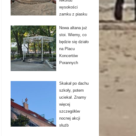
rekordu
wysokości
zamku z piasku
Nowa altana już
stoi. Wiemy, co
będzie się działo
na Placu
Koncertów
Porannych
Skakał po dachu
szkoły, potem
uciekał. Znamy
więcej
szczegółów
nocnej akcji
służb