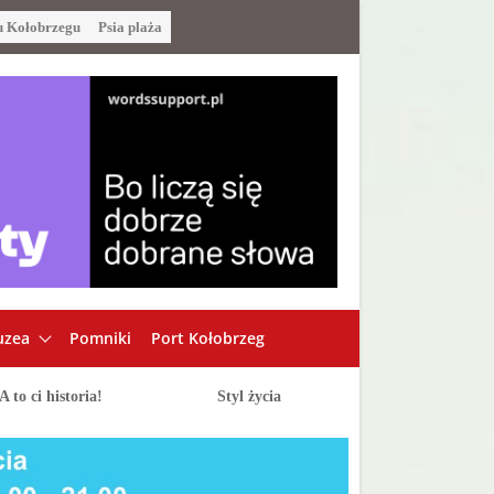
u Kołobrzegu
Psia plaża
zea
Pomniki
Port Kołobrzeg
A to ci historia!
Styl życia