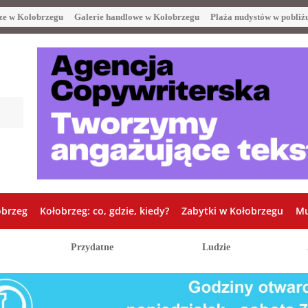
ze w Kołobrzegu
Galerie handlowe w Kołobrzegu
Plaża nudystów w pobliż
obrzeg
Kołobrzeg: co, gdzie, kiedy?
Zabytki w Kołobrzegu
Mu
Przydatne
Ludzie