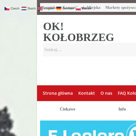
Lotnisko
Komunikacja Miejska
Markety spożywc
Czech
Dutch
English
German
Polish
OK!
KOŁOBRZEG
Strona główna
Kontakt
O nas
FAQ Koł
Ciekawe
Info