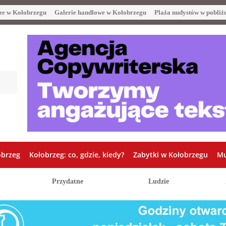
ze w Kołobrzegu
Galerie handlowe w Kołobrzegu
Plaża nudystów w pobliż
obrzeg
Kołobrzeg: co, gdzie, kiedy?
Zabytki w Kołobrzegu
Mu
Przydatne
Ludzie