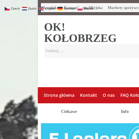
Lotnisko
Komunikacja Miejska
Markety spożywc
Czech
Dutch
English
German
Polish
OK!
KOŁOBRZEG
Strona główna
Kontakt
O nas
FAQ Koł
Ciekawe
Info