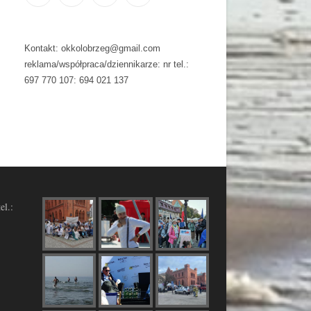
Kontakt: okkolobrzeg@gmail.com
reklama/współpraca/dziennikarze: nr tel.:
697 770 107: 694 021 137
el.: