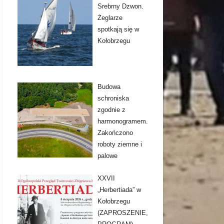
Srebrny Dzwon.
Żeglarze
spotkają się w
Kołobrzegu
Budowa
schroniska
zgodnie z
harmonogramem.
Zakończono
roboty ziemne i
palowe
XXVII
„Herbertiada” w
Kołobrzegu
(ZAPROSZENIE,