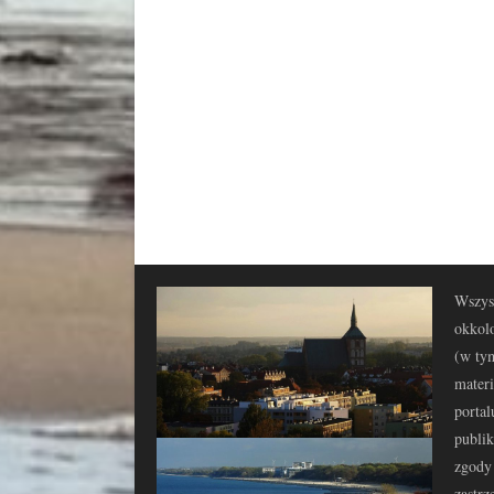
Wszyst
okkolo
(w tym
materi
portal
publi
zgody 
zastrz