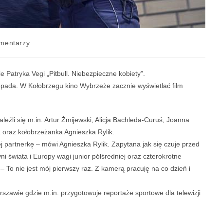
mentarzy
e Patryka Vegi „Pitbull. Niebezpieczne kobiety”.
istopada. W Kołobrzegu kino Wybrzeże zacznie wyświetlać film
leźli się m.in. Artur Żmijewski, Alicja Bachleda-Curuś, Joanna
oraz kołobrzeżanka Agnieszka Rylik.
jej partnerkę – mówi Agnieszka Rylik. Zapytana jak się czuje przed
ni świata i Europy wagi junior półśredniej oraz czterokrotne
 To nie jest mój pierwszy raz. Z kamerą pracuję na co dzień i
szawie gdzie m.in. przygotowuje reportaże sportowe dla telewizji