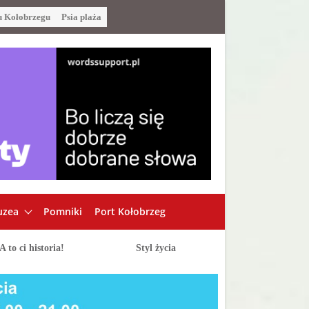
u Kołobrzegu
Psia plaża
zea
Pomniki
Port Kołobrzeg
A to ci historia!
Styl życia