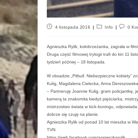
4 listopada 2016
Info
0 Ko
Agnieszka Rylik, kołobrzeżanka, zagrała w filmi
Druga część filmowej trylogii trafi do kin 11 l
tydzień później – 18 listopada.
W obsadzie „Pitbull. Niebezpieczne kobiety” zna
Kulig, Magdalena Cielecka, Anna Dereszowska 
– Partneruję Joannie Kulig, gram policjantkę, 
kamerą ta znakomita kiedyś pięściarka, mistrzy
mistrzostwo świata w kick-boxingu, odpowiada –
dobrze się czuję na planie.
Agnieszka Rylik od ponad 10 lat mieszka w War
TVN
https://web.facebook.com/agnieszkarylik