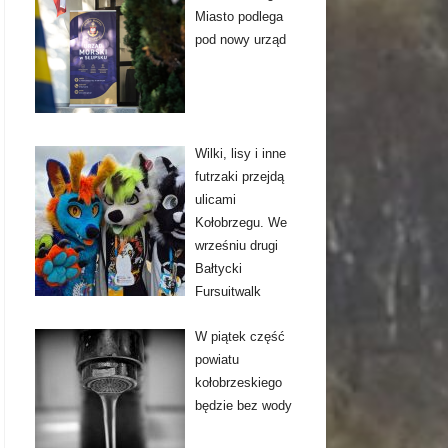
Miasto podlega
pod nowy urząd
Wilki, lisy i inne
futrzaki przejdą
ulicami
Kołobrzegu. We
wrześniu drugi
Bałtycki
Fursuitwalk
W piątek część
powiatu
kołobrzeskiego
będzie bez wody