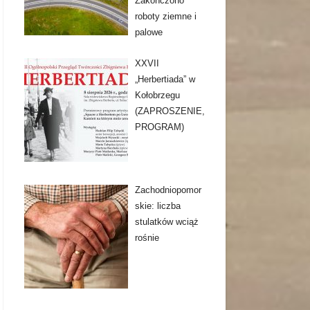
Zakończono
roboty ziemne i
palowe
XXVII
„Herbertiada” w
Kołobrzegu
(ZAPROSZENIE,
PROGRAM)
Zachodniopomor
skie: liczba
stulatków wciąż
rośnie