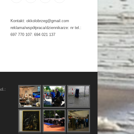
Kontakt: okkolobrzeg@gmail.com
reklama/współpraca/dziennikarze: nr tel.:
697 770 107: 694 021 137
el.: