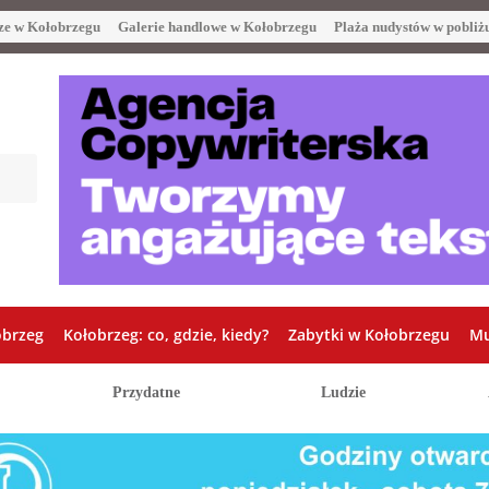
ze w Kołobrzegu
Galerie handlowe w Kołobrzegu
Plaża nudystów w pobliż
obrzeg
Kołobrzeg: co, gdzie, kiedy?
Zabytki w Kołobrzegu
Mu
Przydatne
Ludzie