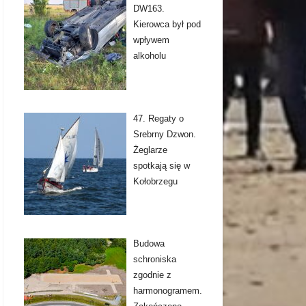
DW163.
Kierowca był pod
wpływem
alkoholu
47. Regaty o
Srebrny Dzwon.
Żeglarze
spotkają się w
Kołobrzegu
Budowa
schroniska
zgodnie z
harmonogramem.