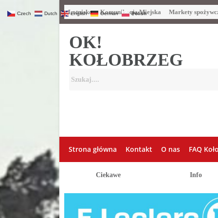
Lotnisko
Komunikacja Miejska
Markety spożywc
Czech
Dutch
English
German
Polish
OK!
KOŁOBRZEG
Strona główna
Kontakt
O nas
FAQ Koł
Ciekawe
Info