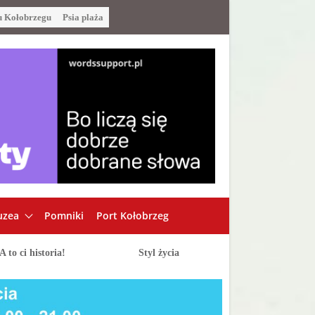
u Kołobrzegu
Psia plaża
zea
Pomniki
Port Kołobrzeg
A to ci historia!
Styl życia