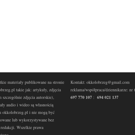
kie materiały publikowane na stronie
Kontakt: okkolobrzeg@gmail.com
brzeg.pl takie jak: artykuły, zdjęcia
reklama/współpraca/dziennikarze: nr t
697 770 107
694 021 137
 szczególnie zdjęcia autorskie),
:
ały audio i wideo są własnością
u okkolobrzeg.pl i nie mogą być
kowane lub wykorzystywane bez
redakcji. Wszelkie prawa
eżone.