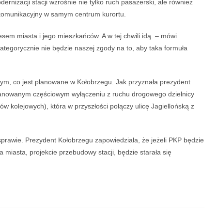
dernizacji stacji wzrośnie nie tylko ruch pasażerski, ale również
 komunikacyjny w samym centrum kurortu.
esem miasta i jego mieszkańców. A w tej chwili idą. – mówi
tegorycznie nie będzie naszej zgody na to, aby taka formuła
w tym, co jest planowane w Kołobrzegu. Jak przyznała prezydent
 planowanym częściowym wyłączeniu z ruchu drogowego dzielnicy
w kolejowych), która w przyszłości połączy ulicę Jagiellońską z
sprawie. Prezydent Kołobrzegu zapowiedziała, że jeżeli PKP będzie
 miasta, projekcie przebudowy stacji, będzie starała się