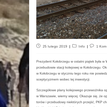
25 lutego 2019
Info
1 Kom
Prezydent Kołobrzegu w ostatni piątek była w
przebudowie stacji kolejowej w Kołobrzegu. Oka
w Kołobrzegu w styczniu tego roku nie powiedz
sceptycyzmem wobec tej inwestycji.
Szczegółowe plany kolejowego przewoźnika op
w Warszawie, wiemy więcej. Okazuje się, że 
torów i przebudowy niektórych przejść, PKP 