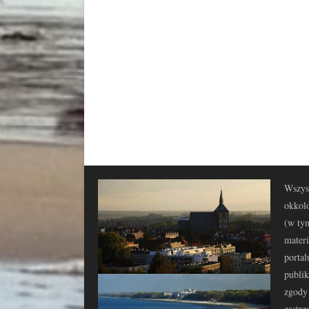
Wszyst
okkolo
(w tym
materi
portal
publi
zgody 
zastrz