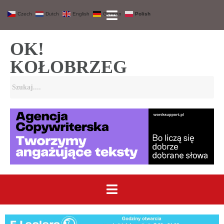
Czech
Dutch
English
German
Polish
OK!
KOŁOBRZEG