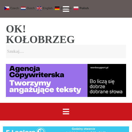
Czech
Dutch
English
German
Polish
OK!
KOŁOBRZEG