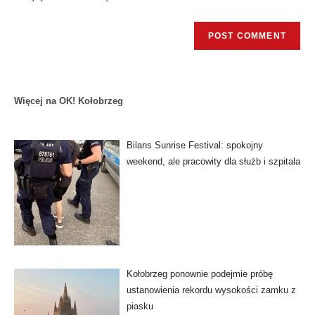
Więcej na OK! Kołobrzeg
Bilans Sunrise Festival: spokojny
weekend, ale pracowity dla służb i szpitala
Kołobrzeg ponownie podejmie próbę
ustanowienia rekordu wysokości zamku z
piasku