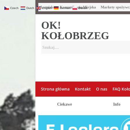
Lotnisko
Komunikacja Miejska
Markety spożywc
Czech
Dutch
English
German
Polish
OK!
KOŁOBRZEG
Strona główna
Kontakt
O nas
FAQ Koł
Ciekawe
Info