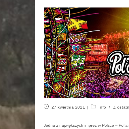
27 kwietnia 2021
Info
/
Z ostatn
Jedna z największych imprez w Polsce – Pol’a