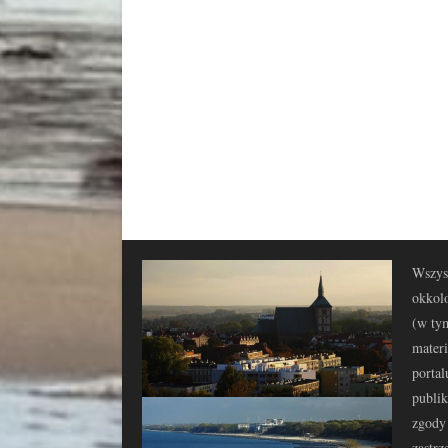
Wszyst
okkolo
(w tym
materi
portal
publi
zgody 
zastrz