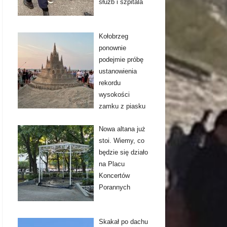
służb i szpitala
Kołobrzeg
ponownie
podejmie próbę
ustanowienia
rekordu
wysokości
zamku z piasku
Nowa altana już
stoi. Wiemy, co
będzie się działo
na Placu
Koncertów
Porannych
Skakał po dachu