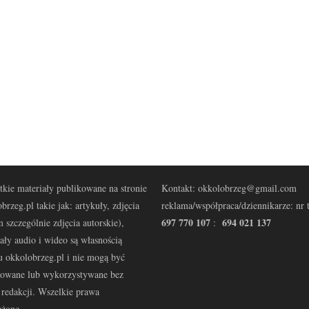
kie materiały publikowane na stronie
Kontakt: okkolobrzeg@gmail.com
brzeg.pl takie jak: artykuły, zdjęcia
reklama/współpraca/dziennikarze: nr t
697 770 107
694 021 137
 szczególnie zdjęcia autorskie),
:
ały audio i wideo są własnością
u okkolobrzeg.pl i nie mogą być
kowane lub wykorzystywane bez
redakcji. Wszelkie prawa
eżone.