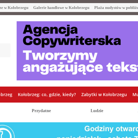
ze w Kołobrzegu
Galerie handlowe w Kołobrzegu
Plaża nudystów w pobliż
obrzeg
Kołobrzeg: co, gdzie, kiedy?
Zabytki w Kołobrzegu
Mu
Przydatne
Ludzie