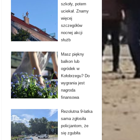
szkoły, potem
uciekał. Znamy
więcej
szczegółów
nocnej akcji
służb
Masz piękny
balkon lub
ogródek w
Kołobrzegu? Do
wygrania jest
nagroda
finansowa
Rezolutna 9-latka
sama zgłosiła
policjantom, że
się zgubiła