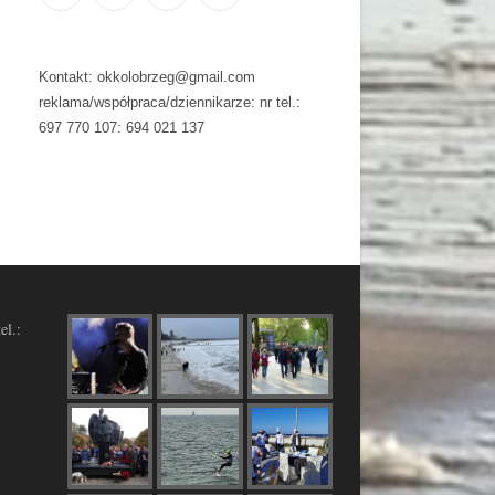
Kontakt: okkolobrzeg@gmail.com
reklama/współpraca/dziennikarze: nr tel.:
697 770 107: 694 021 137
el.: