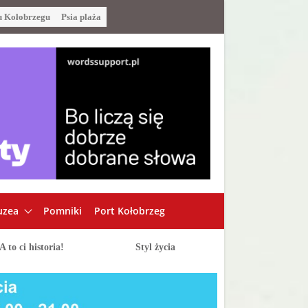
u Kołobrzegu
Psia plaża
zea
Pomniki
Port Kołobrzeg
A to ci historia!
Styl życia