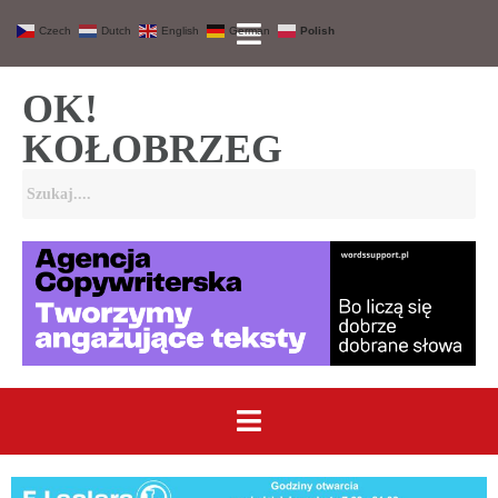
Czech
Dutch
English
German
Polish
OK!
KOŁOBRZEG