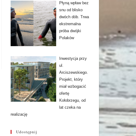
Płyną wpław bez
snu od blisko
dwóch dób. Trwa
ekstremalna
próba dwójki
Polaków
Inwestycja przy
ul.
Arciszewskiego.
Projekt, który
miał wzbogacić
ofertę
Kołobrzegu, od
lat czeka na
realizację
Udostępnij