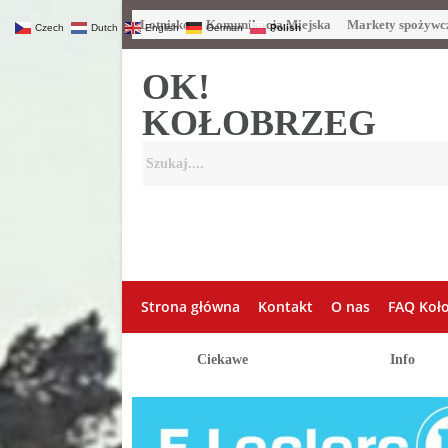
Lotnisko
Komunikacja Miejska
Markety spożywc
Czech
Dutch
English
German
Polish
OK!
KOŁOBRZEG
Strona główna
Kontakt
O nas
FAQ Koł
Ciekawe
Info