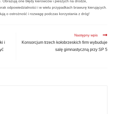
e. Obrazują one błędy kierowców i pieszych na drodze,
rak odpowiedzialności i w wielu przypadkach brawurę kierujących.
lują o ostrożność i rozwagę podczas korzystania z dróg!
Następny wpis
i i
Konsorcjum trzech kołobrzeskich firm wybuduje
yć
salę gimnastyczną przy SP 5