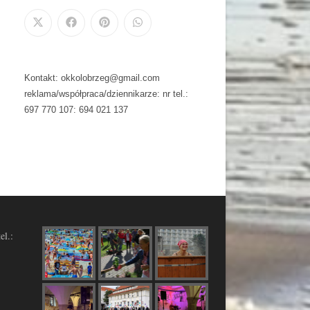
Kontakt: okkolobrzeg@gmail.com
reklama/współpraca/dziennikarze: nr tel.:
697 770 107: 694 021 137
el.: