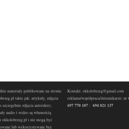
kie materiały publikowane na stronie
Kontakt: okkolobrzeg@gmail.com
brzeg.pl takie jak: artykuły, zdjęcia
reklama/współpraca/dziennikarze: nr t
697 770 107
694 021 137
 szczególnie zdjęcia autorskie),
:
ały audio i wideo są własnością
u okkolobrzeg.pl i nie mogą być
kowane lub wykorzystywane bez