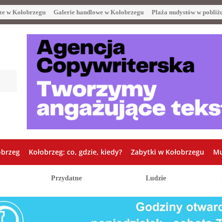
ze w Kołobrzegu
Galerie handlowe w Kołobrzegu
Plaża nudystów w pobliż
obrzeg
Kołobrzeg: co, gdzie, kiedy?
Zabytki w Kołobrzegu
Mu
Przydatne
Ludzie