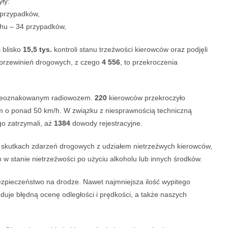
ły:
 przypadków,
hu – 34 przypadków,
 blisko
15,5 tys.
kontroli stanu trzeźwości kierowców oraz podjęli
przewinień drogowych, z czego
4 556
, to przekroczenia
nieoznakowanym radiowozem.
220
kierowców przekroczyło
o ponad 50 km/h. W związku z niesprawnością techniczną
o zatrzymali, aż
1384
dowody rejestracyjne.
 w skutkach zdarzeń drogowych z udziałem nietrzeźwych kierowców,
h w stanie nietrzeźwości po użyciu alkoholu lub innych środków.
bezpieczeństwo na drodze. Nawet najmniejsza ilość wypitego
duje błędną ocenę odległości i prędkości, a także naszych