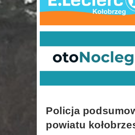
Policja podsumow
powiatu kołobrze