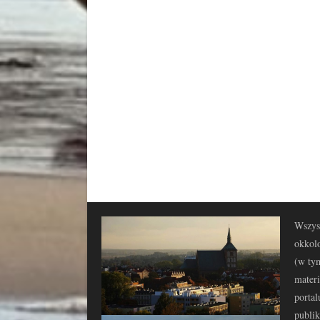
Wszyst
okkolo
(w tym
materi
portal
publi