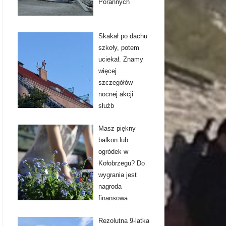
Porannych
Skakał po dachu
szkoły, potem
uciekał. Znamy
więcej
szczegółów
nocnej akcji
służb
Masz piękny
balkon lub
ogródek w
Kołobrzegu? Do
wygrania jest
nagroda
finansowa
Rezolutna 9-latka