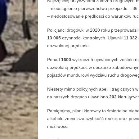
Najczęściej przyczynami zdarzeń drogowych by
– nieustąpienie pierwszeństwa przejazdu – 86
– niedostosowanie prędkości do warunków ruc
Policjanci drogówki w 2020 roku przeprowadzili
13 005
czynności kontrolnych. Ujawnili
11 332
dozwolonej prędkości.
Ponad
1600
wykroczeń ujawnionych zostało 
dozwoloną prędkość w obszarze zabudowanym 
pojazdów mundurowi wydziału ruchu drogoweg
Niestety mimo policyjnych apeli i tragicznych
na naszych drogach ujawniono
202
kierującyc
Pamiętajmy, pijani kierowcy to śmiertelne nie
alkoholu zmniejsza szybkość reakcji oraz powo
możliwości