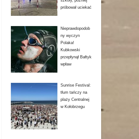
szkoły, później
próbował uciekać
Nieprawdopodob
ny wyczyn
Polaka!
Kubkowski
przepłynął Bałtyk
wpław
Sunrise Festival:
tłum tańczy na
plaży Centralnej
w Kołobrzegu