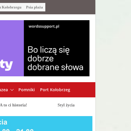
u Kołobrzegu
Psia plaża
zea
Pomniki
Port Kołobrzeg
A to ci historia!
Styl życia