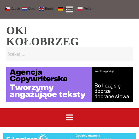
Czech
Dutch
English
German
Polish
OK!
KOŁOBRZEG