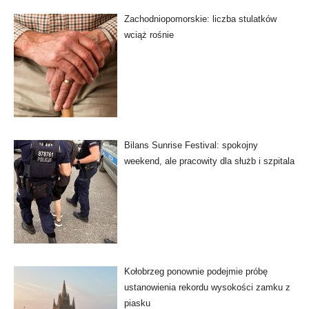
Zachodniopomorskie: liczba stulatków
wciąż rośnie
Bilans Sunrise Festival: spokojny
weekend, ale pracowity dla służb i szpitala
Kołobrzeg ponownie podejmie próbę
ustanowienia rekordu wysokości zamku z
piasku