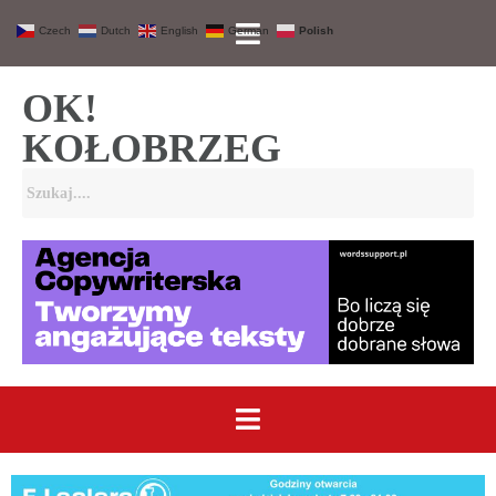
Czech
Dutch
English
German
Polish
OK!
KOŁOBRZEG