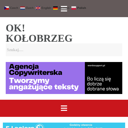
Czech
Dutch
English
German
Polish
OK!
KOŁOBRZEG