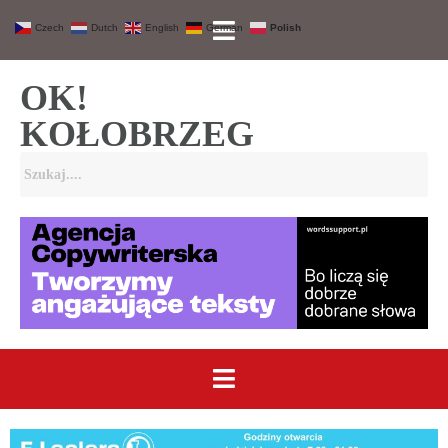
Czech
Dutch
English
German
Polish
OK!
KOŁOBRZEG