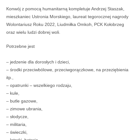
Konwój z pomocą humanitarną kompletuje Andrzej Staszak,
mieszkaniec Ustronia Morskiego, laureat tegorocznej nagrody
Wolontariusz Roku 2022, Liudmiłka Omkoh, PCK Kołobrzeg
oraz wielu ludzi dobrej woli.
Potrzebne jest
– jedzenie dla dorosłych i dzieci,
– środki przeciwbólowe, przeciwgorączkowe, na przeziębienia
itp.,
– opatrunki – wszelkiego rodzaju,
– kule,
– butle gazowe,
– zimowe ubrania,
– słodycze,
– militaria,
– świeczki,
– latarki, baterie,