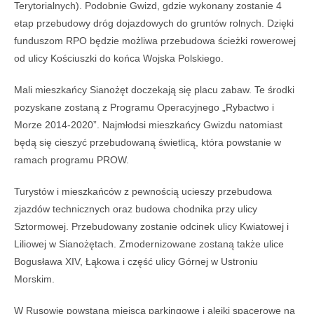
Terytorialnych). Podobnie Gwizd, gdzie wykonany zostanie 4
etap przebudowy dróg dojazdowych do gruntów rolnych. Dzięki
funduszom RPO będzie możliwa przebudowa ścieżki rowerowej
od ulicy Kościuszki do końca Wojska Polskiego.
Mali mieszkańcy Sianożęt doczekają się placu zabaw. Te środki
pozyskane zostaną z Programu Operacyjnego „Rybactwo i
Morze 2014-2020”. Najmłodsi mieszkańcy Gwizdu natomiast
będą się cieszyć przebudowaną świetlicą, która powstanie w
ramach programu PROW.
Turystów i mieszkańców z pewnością ucieszy przebudowa
zjazdów technicznych oraz budowa chodnika przy ulicy
Sztormowej. Przebudowany zostanie odcinek ulicy Kwiatowej i
Liliowej w Sianożętach. Zmodernizowane zostaną także ulice
Bogusława XIV, Łąkowa i część ulicy Górnej w Ustroniu
Morskim.
W Rusowie powstaną miejsca parkingowe i alejki spacerowe na