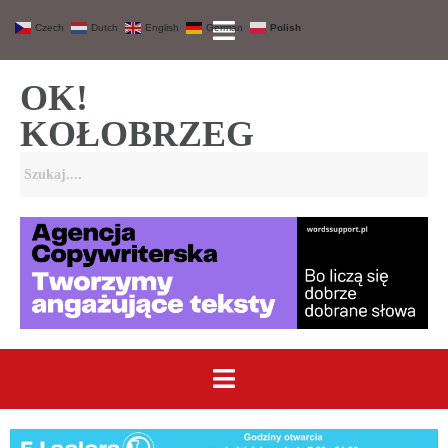
Czech
Dutch
English
German
Polish
OK!
KOŁOBRZEG