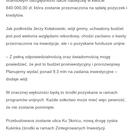
finansowym uwzględniono także nadwyżkę w kwocie:
840.000,00 zł, która zostanie przeznaczona na spłatę pożyczek i
kredytów.
Jak podkreśla Jerzy Kołakowski, wójt gminy, uchwalony budżet
jest pod wieloma względami rekordowy, chodzi zarówno o kwoty
przeznaczone na inwestycje, ale i o pozyskane fundusze unijne.
– Z pełną odpowiedzialnością oraz świadomością mogę
powiedzieć, że jest to budżet proinwestycyjny i prorozwojowy.
Planujemy wydać ponad 9,3 mln na zadania inwestycyjne –
dodaje wójt.
W znacznej większości będą to środki pozyskane w ramach
programów unijnych. Każde sołectwo może mieć więc pewność,
że nie zostanie pominięte.
Przebudowana zostanie ulica Ku Słońcu, nową drogę zyska
Kukinka (środki w ramach Zintegrowanych Inwestycji