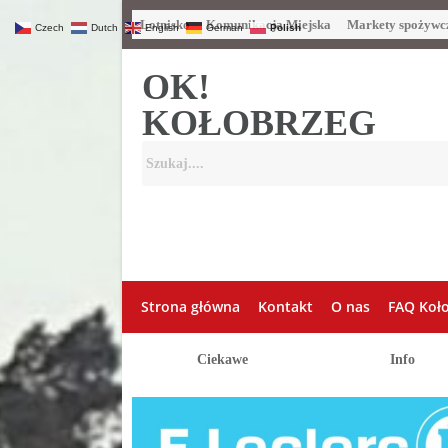
Lotnisko
Komunikacja Miejska
Markety spożywc
Czech
Dutch
English
German
Polish
OK!
KOŁOBRZEG
Strona główna
Kontakt
O nas
FAQ Koł
Ciekawe
Info