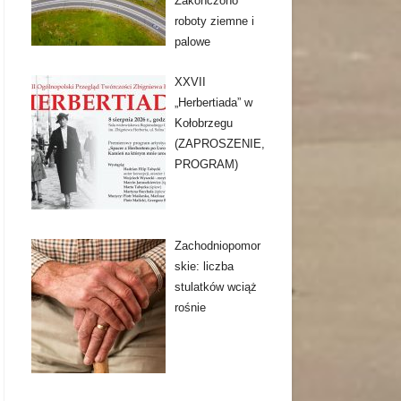
Zakończono
roboty ziemne i
palowe
XXVII
„Herbertiada” w
Kołobrzegu
(ZAPROSZENIE,
PROGRAM)
Zachodniopomor
skie: liczba
stulatków wciąż
rośnie