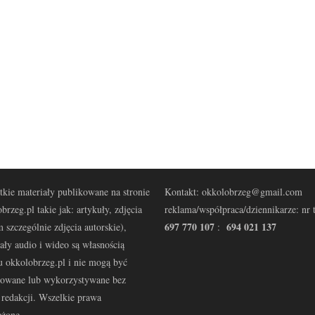
kie materiały publikowane na stronie
Kontakt: okkolobrzeg@gmail.com
brzeg.pl takie jak: artykuły, zdjęcia
reklama/współpraca/dziennikarze: nr t
697 770 107
694 021 137
 szczególnie zdjęcia autorskie),
:
ały audio i wideo są własnością
u okkolobrzeg.pl i nie mogą być
kowane lub wykorzystywane bez
redakcji. Wszelkie prawa
eżone.