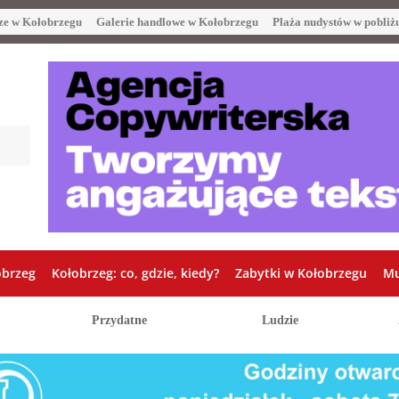
ze w Kołobrzegu
Galerie handlowe w Kołobrzegu
Plaża nudystów w pobliż
obrzeg
Kołobrzeg: co, gdzie, kiedy?
Zabytki w Kołobrzegu
Mu
Przydatne
Ludzie