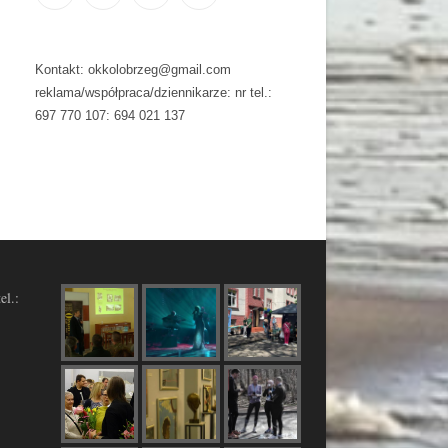
Kontakt: okkolobrzeg@gmail.com
reklama/współpraca/dziennikarze: nr tel.:
697 770 107: 694 021 137
el.: