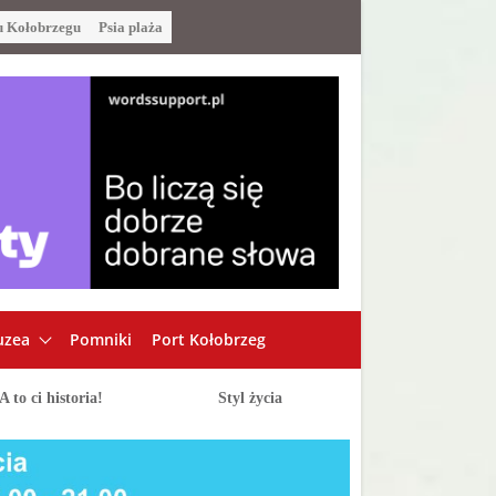
u Kołobrzegu
Psia plaża
zea
Pomniki
Port Kołobrzeg
A to ci historia!
Styl życia