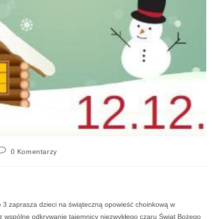
0 Komentarzy
go 3 zaprasza dzieci na świąteczną opowieść choinkową w
az wspólne odkrywanie tajemnicy niezwykłego czaru Świąt Bożego