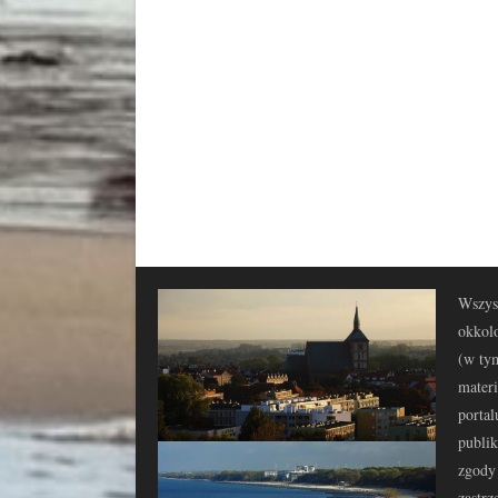
Wszyst
okkolo
(w tym
materi
portal
publi
zgody 
zastrz