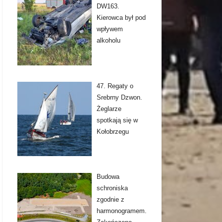
DW163.
Kierowca był pod
wpływem
alkoholu
47. Regaty o
Srebrny Dzwon.
Żeglarze
spotkają się w
Kołobrzegu
Budowa
schroniska
zgodnie z
harmonogramem.