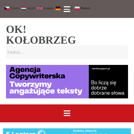
Czech
Dutch
English
German
Polish
OK!
KOŁOBRZEG