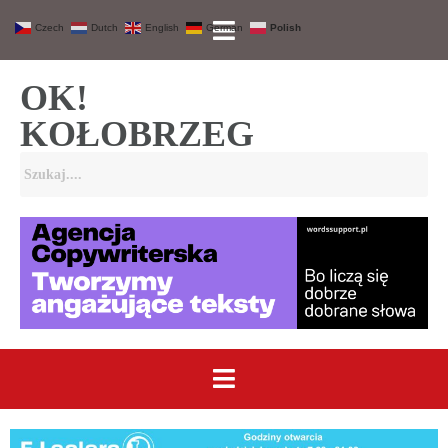
Czech
Dutch
English
German
Polish
OK!
KOŁOBRZEG