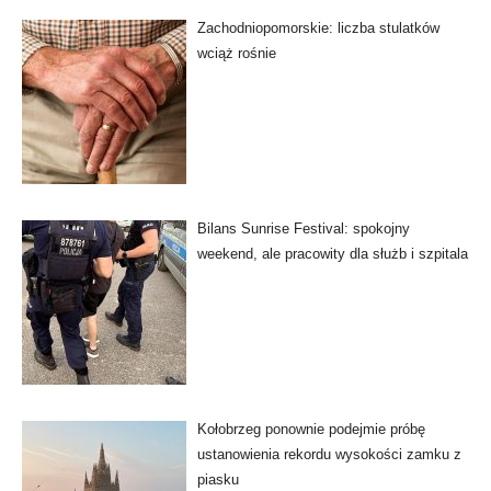
Zachodniopomorskie: liczba stulatków
wciąż rośnie
Bilans Sunrise Festival: spokojny
weekend, ale pracowity dla służb i szpitala
Kołobrzeg ponownie podejmie próbę
ustanowienia rekordu wysokości zamku z
piasku