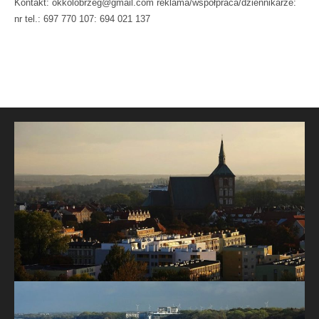
Kontakt: okkolobrzeg@gmail.com reklama/współpraca/dziennikarze:
nr tel.: 697 770 107: 694 021 137