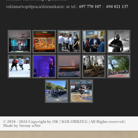
697 770 107
694 021 137
reklama/współpraca/dziennikarze: nr tel.:
:
© 2016 - 2024 Copyright by
OK ! KOŁOBRZEG
| All Rights reserved |
Made by
Strony wNet