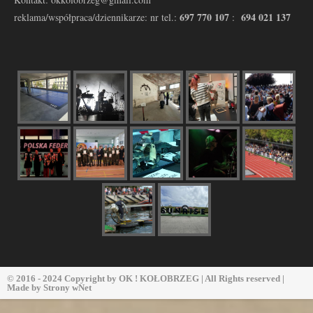
697 770 107
694 021 137
reklama/współpraca/dziennikarze: nr tel.:
:
© 2016 - 2024 Copyright by
OK ! KOŁOBRZEG
| All Rights reserved |
Made by
Strony wNet