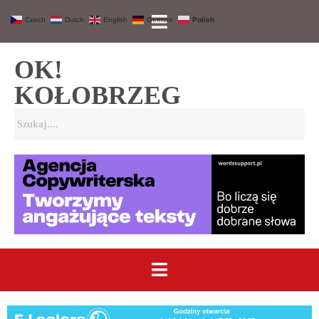
Czech
Dutch
English
German
Polish
OK!
KOŁOBRZEG