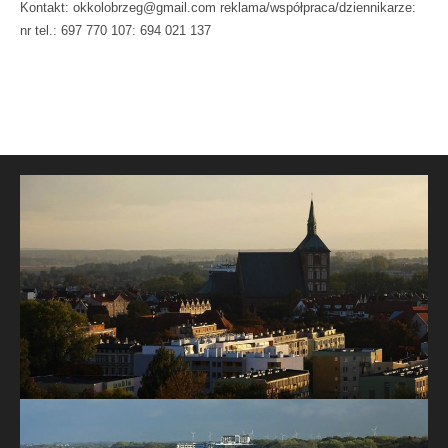
Kontakt: okkolobrzeg@gmail.com reklama/współpraca/dziennikarze:
nr tel.: 697 770 107: 694 021 137