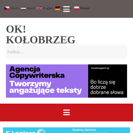
Czech
Dutch
English
German
Polish
OK!
KOŁOBRZEG