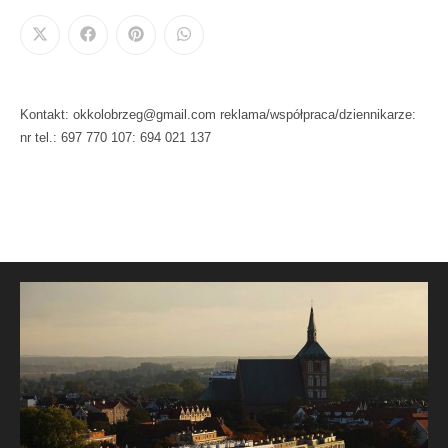
Kontakt: okkolobrzeg@gmail.com reklama/współpraca/dziennikarze:
nr tel.: 697 770 107: 694 021 137