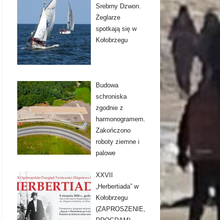
Srebrny Dzwon.
Żeglarze
spotkają się w
Kołobrzegu
Budowa
schroniska
zgodnie z
harmonogramem.
Zakończono
roboty ziemne i
palowe
XXVII
„Herbertiada” w
Kołobrzegu
(ZAPROSZENIE,