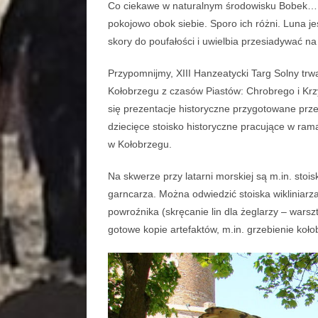
Co ciekawe w naturalnym środowisku Bobek… po
pokojowo obok siebie. Sporo ich różni. Luna je
skory do poufałości i uwielbia przesiadywać na 
Przypomnijmy, XIII Hanzeatycki Targ Solny trwa
Kołobrzegu z czasów Piastów: Chrobrego i Krzy
się prezentacje historyczne przygotowane prze
dziecięce stoisko historyczne pracujące w ra
w Kołobrzegu.
Na skwerze przy latarni morskiej są m.in. stoi
garncarza. Można odwiedzić stoiska wikliniarz
powroźnika (skręcanie lin dla żeglarzy – warsz
gotowe kopie artefaktów, m.in. grzebienie koł