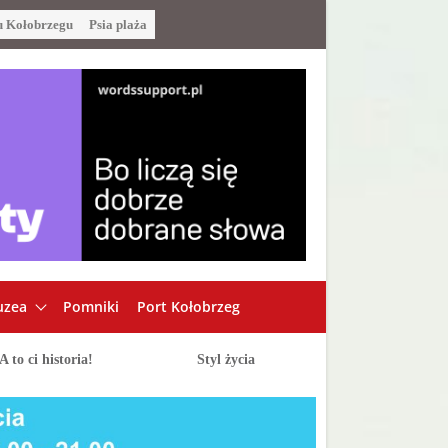
u Kołobrzegu
Psia plaża
zea
Pomniki
Port Kołobrzeg
A to ci historia!
Styl życia