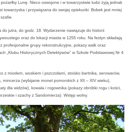
żarłby Lunę. Nieco oswojone i w towarzystwie ludzi żyją jednak
st towarzyska i przywiązana do swojej opiekunki. Bobek jest mniej
szafie.
 do jutra, do godz. 18. Wydarzenie nawiązuje do historii
woustego oraz do lokacji miasta w 1255 roku. Na festyn składają
z profesjonalne grupy rekonstrukcyjne, pokazy walk oraz
mach „Klubu Historycznych Detektywów” w Szkole Podstawowej Nr 4
sko z miodem, woskiem i pszczołami, stoisko bartnika, serowarów,
a, mincerza (wybijanie monet pomorskich z XII – XIV wieku),
taty dla widzów), kowala i rogownika (pokazy obróbki rogu i kości,
obrzeskie i szachy z Sandomierza). Wstęp wolny.