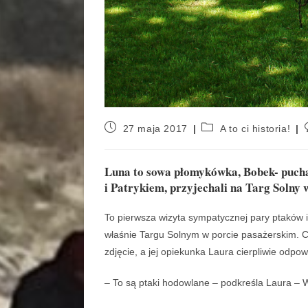
27 maja 2017
A to ci historia!
Luna to sowa płomykówka, Bobek- pucha
i Patrykiem, przyjechali na Targ Solny
To pierwsza wizyta sympatycznej pary ptaków 
właśnie Targu Solnym w porcie pasażerskim. C
zdjęcie, a jej opiekunka Laura cierpliwie odpo
– To są ptaki hodowlane – podkreśla Laura –