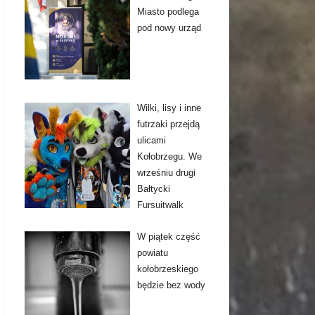
Miasto podlega
pod nowy urząd
Wilki, lisy i inne
futrzaki przejdą
ulicami
Kołobrzegu. We
wrześniu drugi
Bałtycki
Fursuitwalk
W piątek część
powiatu
kołobrzeskiego
będzie bez wody