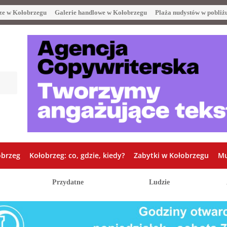
ze w Kołobrzegu
Galerie handlowe w Kołobrzegu
Plaża nudystów w pobliż
obrzeg
Kołobrzeg: co, gdzie, kiedy?
Zabytki w Kołobrzegu
Mu
Przydatne
Ludzie