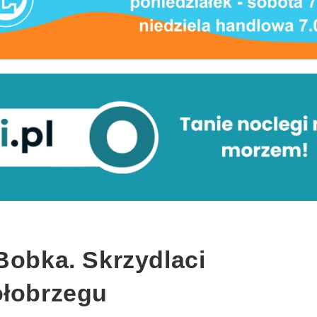
Bobka. Skrzydlaci
ołobrzegu