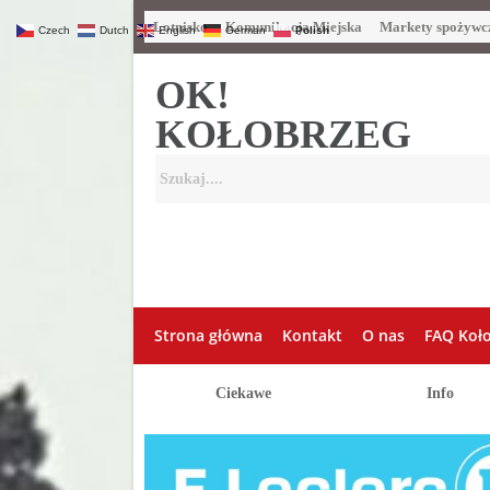
Lotnisko
Komunikacja Miejska
Markety spożywc
Czech
Dutch
English
German
Polish
OK!
KOŁOBRZEG
Strona główna
Kontakt
O nas
FAQ Koł
Ciekawe
Info