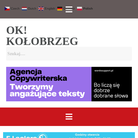
Czech
Dutch
English
German
Polish
OK!
KOŁOBRZEG