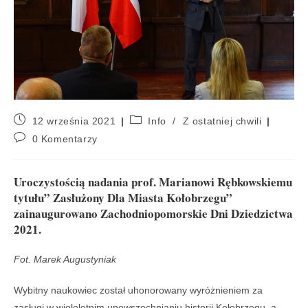
12 września 2021
Info
/
Z ostatniej chwili
0 Komentarzy
Uroczystością nadania prof. Marianowi Rębkowskiemu
tytułu” Zasłużony Dla Miasta Kołobrzegu”
zainaugurowano Zachodniopomorskie Dni Dziedzictwa
2021.
Fot. Marek Augustyniak
Wybitny naukowiec został uhonorowany wyróżnieniem za
zasługi w wieloletnim upowszechnianiu historii Kołobrzegu, a