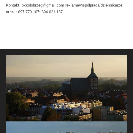
Kontakt: okkolobrzeg@gmail.com reklama/współpraca/dziennikarze:
nr tel.: 697 770 107: 694 021 137