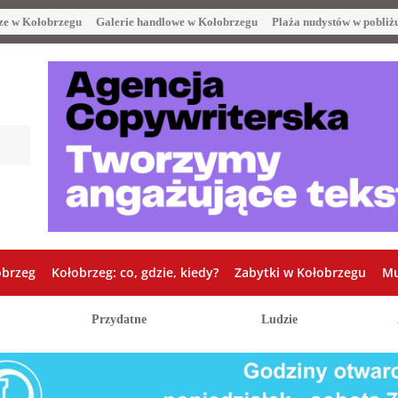
ze w Kołobrzegu
Galerie handlowe w Kołobrzegu
Plaża nudystów w pobliż
obrzeg
Kołobrzeg: co, gdzie, kiedy?
Zabytki w Kołobrzegu
Mu
Przydatne
Ludzie