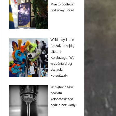
Miasto podlega
pod nowy urząd
Wilki, lisy i inne
futrzaki przejdą
ulicami
Kołobrzegu. We
wrześniu drugi
Bałtycki
Fursuitwalk
W piątek część
powiatu
kołobrzeskiego
będzie bez wody