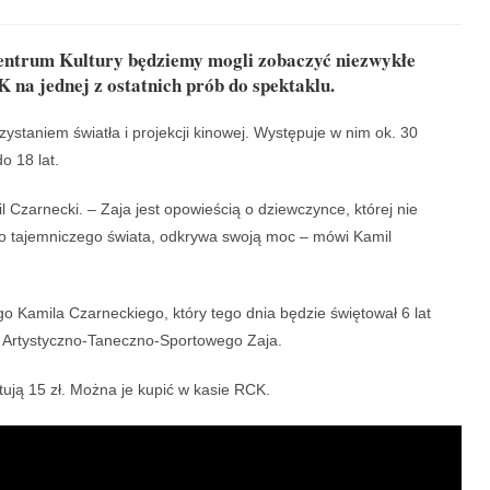
entrum Kultury będziemy mogli zobaczyć niezwykłe
 na jednej z ostatnich prób do spektaklu.
staniem światła i projekcji kinowej. Występuje w nim ok. 30
o 18 lat.
l Czarnecki.
–
Zaja jest opowieścią o dziewczynce, której nie
o tajemniczego świata, odkrywa swoją moc
– mówi Kamil
o Kamila Czarneckiego, który tego dnia będzie świętował 6 lat
a Artystyczno-Taneczno-Sportowego Zaja.
ztują 15 zł. Można je kupić w kasie RCK.