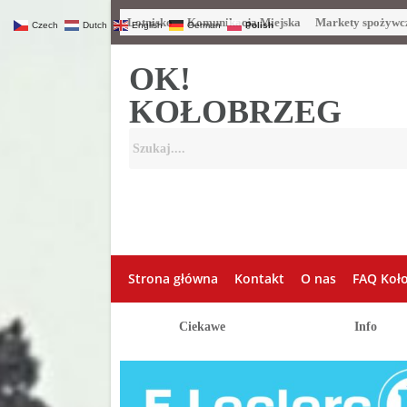
Lotnisko
Komunikacja Miejska
Markety spożywc
Czech
Dutch
English
German
Polish
OK!
KOŁOBRZEG
Strona główna
Kontakt
O nas
FAQ Koł
Ciekawe
Info