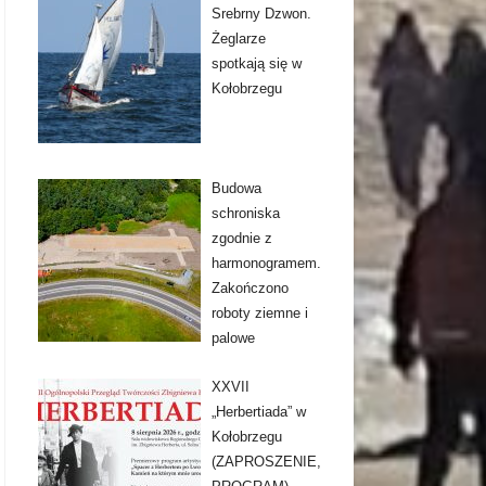
Srebrny Dzwon.
Żeglarze
spotkają się w
Kołobrzegu
Budowa
schroniska
zgodnie z
harmonogramem.
Zakończono
roboty ziemne i
palowe
XXVII
„Herbertiada” w
Kołobrzegu
(ZAPROSZENIE,