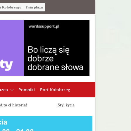
u Kołobrzegu
Psia plaża
zea
Pomniki
Port Kołobrzeg
A to ci historia!
Styl życia