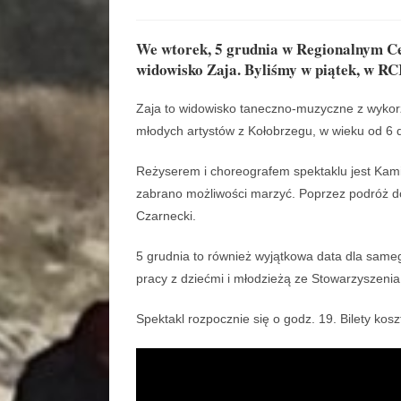
We wtorek, 5 grudnia w Regionalnym C
widowisko Zaja. Byliśmy w piątek, w RCK
Zaja to widowisko taneczno-muzyczne z wykorzy
młodych artystów z Kołobrzegu, w wieku od 6 d
Reżyserem i choreografem spektaklu jest Kami
zabrano możliwości marzyć. Poprzez podróż d
Czarnecki.
5 grudnia to również wyjątkowa data dla sameg
pracy z dziećmi i młodzieżą ze Stowarzyszeni
Spektakl rozpocznie się o godz. 19. Bilety kos