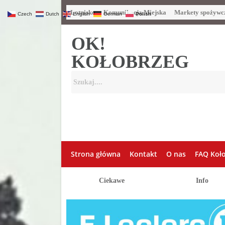
Lotnisko
Komunikacja Miejska
Markety spożywc
Czech
Dutch
English
German
Polish
OK!
KOŁOBRZEG
Strona główna
Kontakt
O nas
FAQ Koł
Ciekawe
Info