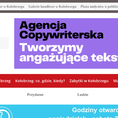
ze w Kołobrzegu
Galerie handlowe w Kołobrzegu
Plaża nudystów w pobliż
obrzeg
Kołobrzeg: co, gdzie, kiedy?
Zabytki w Kołobrzegu
Mu
Przydatne
Ludzie