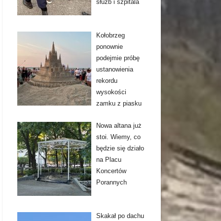
służb i szpitala
Kołobrzeg
ponownie
podejmie próbę
ustanowienia
rekordu
wysokości
zamku z piasku
Nowa altana już
stoi. Wiemy, co
będzie się działo
na Placu
Koncertów
Porannych
Skakał po dachu