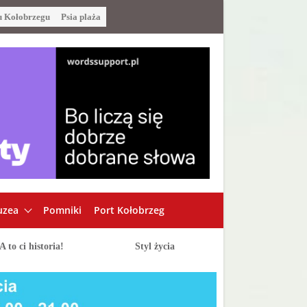
u Kołobrzegu
Psia plaża
zea
Pomniki
Port Kołobrzeg
A to ci historia!
Styl życia