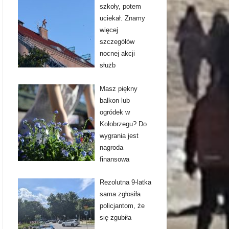
szkoły, potem
uciekał. Znamy
więcej
szczegółów
nocnej akcji
służb
Masz piękny
balkon lub
ogródek w
Kołobrzegu? Do
wygrania jest
nagroda
finansowa
Rezolutna 9-latka
sama zgłosiła
policjantom, że
się zgubiła