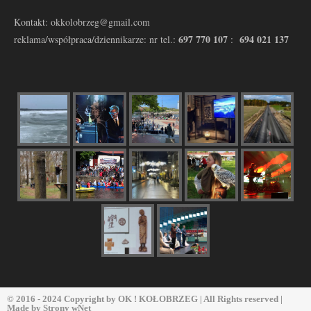
Kontakt: okkolobrzeg@gmail.com
697 770 107
694 021 137
reklama/współpraca/dziennikarze: nr tel.:
:
© 2016 - 2024 Copyright by
OK ! KOŁOBRZEG
| All Rights reserved |
Made by
Strony wNet