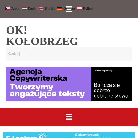
Czech
Dutch
English
German
Polish
OK!
KOŁOBRZEG