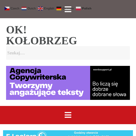
Czech
Dutch
English
German
Polish
OK!
KOŁOBRZEG