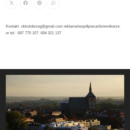
Kontakt: okkolobrzeg@gmail.com reklama/współpraca/dziennikarze:
nr tel.: 697 770 107: 694 021 137