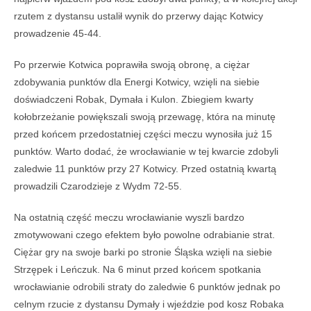
rzutem z dystansu ustalił wynik do przerwy dając Kotwicy
prowadzenie 45-44.
Po przerwie Kotwica poprawiła swoją obronę, a ciężar
zdobywania punktów dla Energi Kotwicy, wzięli na siebie
doświadczeni Robak, Dymała i Kulon. Zbiegiem kwarty
kołobrzeżanie powiększali swoją przewagę, która na minutę
przed końcem przedostatniej części meczu wynosiła już 15
punktów. Warto dodać, że wrocławianie w tej kwarcie zdobyli
zaledwie 11 punktów przy 27 Kotwicy. Przed ostatnią kwartą
prowadzili Czarodzieje z Wydm 72-55.
Na ostatnią część meczu wrocławianie wyszli bardzo
zmotywowani czego efektem było powolne odrabianie strat.
Ciężar gry na swoje barki po stronie Śląska wzięli na siebie
Strzępek i Leńczuk. Na 6 minut przed końcem spotkania
wrocławianie odrobili straty do zaledwie 6 punktów jednak po
celnym rzucie z dystansu Dymały i wjeździe pod kosz Robaka