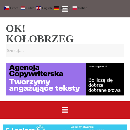
Czech
Dutch
English
German
Polish
OK!
KOŁOBRZEG