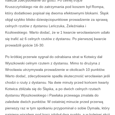
należał zdecydowanie do gości. Po celnej trójce
Kruszczyńskiego nie do zatrzymania pod koszem był Rompa,
który dodatkowo popisał się dwoma efektownymi blokami. Śląsk
objął szybko blisko dziesięciopunktowe prowadzenie za sprawą
celnych rzutów z dystansu Leńczuka, Żeleźniaka i
Kozłowskiego. Warto dodać, że w 1 kwarcie wrocławianom udało
się trafić aż 6 celnych rzutów z dystansu. Po pierwszej kwarcie
prowadzili goście 16-30.
Po krótkiej przerwie sygnał do odrabiana strat w Kotwicy dał
Wyszkowski celnym rzutem z dystansu. Mimo to drużyna z
Wrocławia utrzymywała prowadzenie w okolicach 10 punktów.
Warto dodać, zdecydowanie spadła skuteczność wrocławian jeśli
chodzi o rzuty z dystansu. Na dwie minuty przed końcem kwarty
Kotwica zbliżała się do Śląska, a po dwóch celnych rzutach
dystansu Wyszkowskiego i Pawlaka przewaga zmalała do
zaledwie dwóch punktów. W ostatniej minucie przed przerwą
pierwszy raz w tym spotkaniu przypominał o sobie Dymała, który
najpierw wjazdem pod kosz zdobył dwa punkty, a w kolejnej akcji