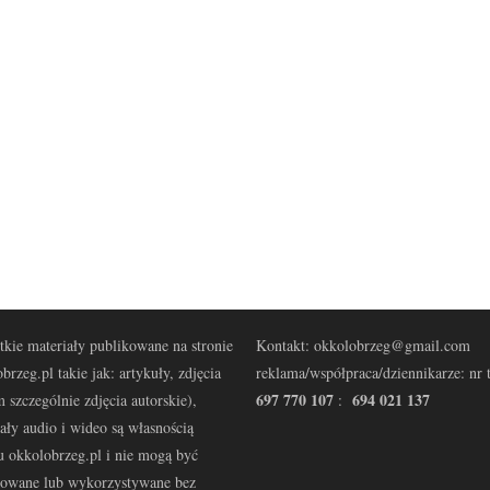
kie materiały publikowane na stronie
Kontakt: okkolobrzeg@gmail.com
brzeg.pl takie jak: artykuły, zdjęcia
reklama/współpraca/dziennikarze: nr t
697 770 107
694 021 137
 szczególnie zdjęcia autorskie),
:
ały audio i wideo są własnością
u okkolobrzeg.pl i nie mogą być
kowane lub wykorzystywane bez