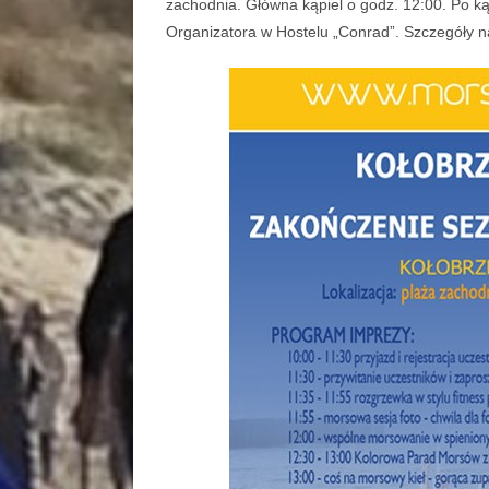
zachodnia. Główna kąpiel o godz. 12:00. Po k
Organizatora w Hostelu „Conrad”.
Szczegóły n