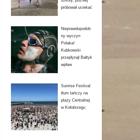
szkoły, później
próbował uciekać
Nieprawdopodob
ny wyczyn
Polaka!
Kubkowski
przepłynął Bałtyk
wpław
Sunrise Festival:
tłum tańczy na
plaży Centralnej
w Kołobrzegu