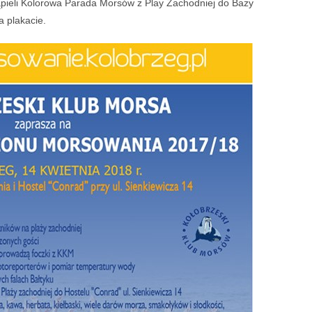
ąpieli Kolorowa Parada Morsów z Play Zachodniej do Bazy
a plakacie.