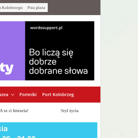
u Kołobrzegu
Psia plaża
zea
Pomniki
Port Kołobrzeg
A to ci historia!
Styl życia