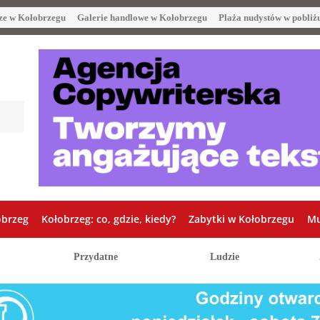
ze w Kołobrzegu
Galerie handlowe w Kołobrzegu
Plaża nudystów w pobliż
obrzeg
Kołobrzeg: co, gdzie, kiedy?
Zabytki w Kołobrzegu
Mu
Przydatne
Ludzie