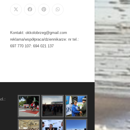
Kontakt: okkolobrzeg@gmail.com
reklama/współpraca/dziennikarze: nr tel.:
697 770 107: 694 021 137
el.: