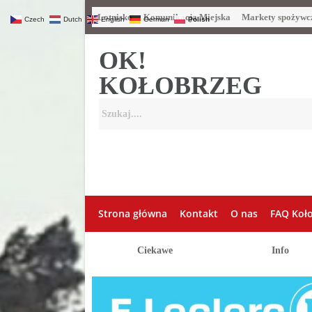
Lotnisko
Komunikacja Miejska
Markety spożywc
Czech
Dutch
English
German
Polish
OK!
KOŁOBRZEG
Strona główna
Kontakt
O nas
FAQ Koł
Ciekawe
Info