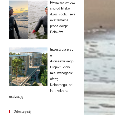
Płyną wpław bez
snu od blisko
dwóch dób. Trwa
ekstremalna
próba dwójki
Polaków
Inwestycja przy
ul.
Arciszewskiego.
Projekt, który
miał wzbogacić
ofertę
Kołobrzegu, od
lat czeka na
realizację
Udostępnij