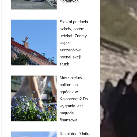
Porannych
Skakał po dachu
szkoły, potem
uciekał. Znamy
więcej
szczegółów
nocnej akcji
służb
Masz piękny
balkon lub
ogródek w
Kołobrzegu? Do
wygrania jest
nagroda
finansowa
Rezolutna 9-latka