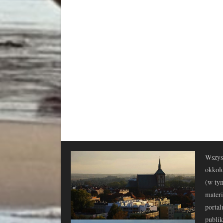
Wszyst
okkolo
(w tym
materi
portal
publi