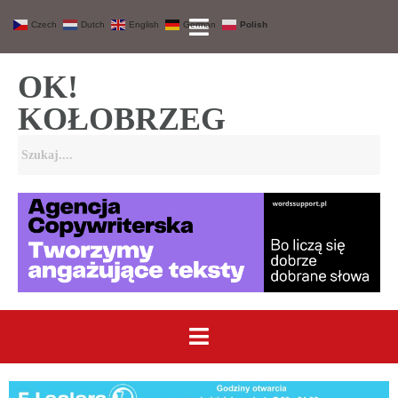
Czech
Dutch
English
German
Polish
OK!
KOŁOBRZEG