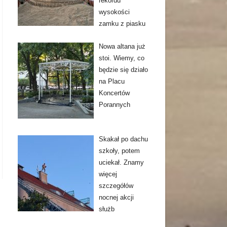
rekordu
wysokości
zamku z piasku
Nowa altana już
stoi. Wiemy, co
będzie się działo
na Placu
Koncertów
Porannych
Skakał po dachu
szkoły, potem
uciekał. Znamy
więcej
szczegółów
nocnej akcji
służb