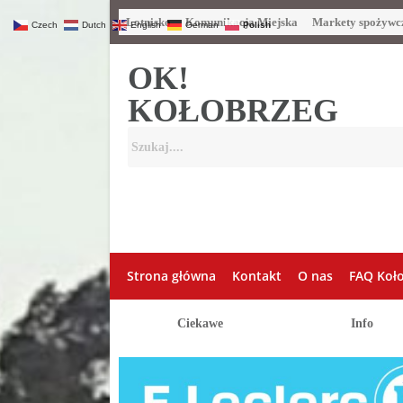
Lotnisko
Komunikacja Miejska
Markety spożywc
Czech
Dutch
English
German
Polish
OK!
KOŁOBRZEG
Strona główna
Kontakt
O nas
FAQ Koł
Ciekawe
Info