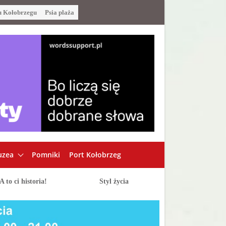
u Kołobrzegu
Psia plaża
zea
Pomniki
Port Kołobrzeg
A to ci historia!
Styl życia