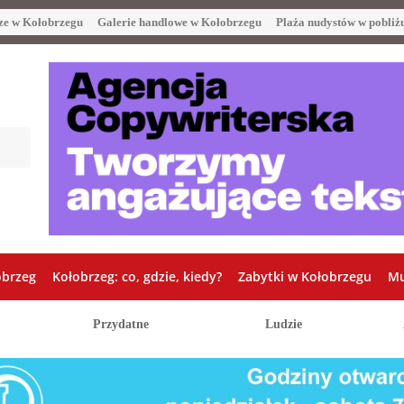
ze w Kołobrzegu
Galerie handlowe w Kołobrzegu
Plaża nudystów w pobliż
obrzeg
Kołobrzeg: co, gdzie, kiedy?
Zabytki w Kołobrzegu
Mu
Przydatne
Ludzie