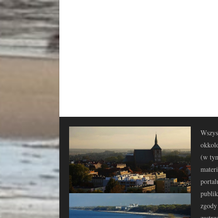
Wszyst
okkolo
(w tym
materi
portal
publi
zgody 
zastrz