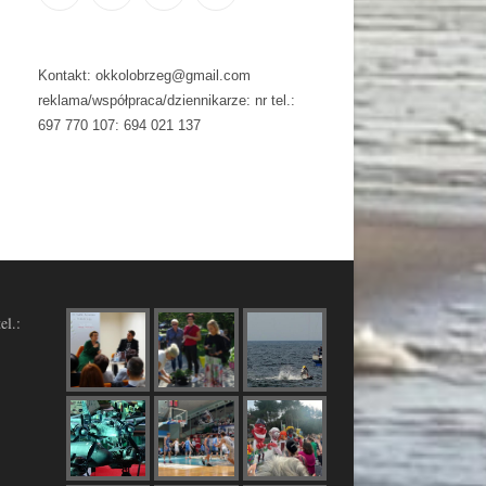
Kontakt: okkolobrzeg@gmail.com
reklama/współpraca/dziennikarze: nr tel.:
697 770 107: 694 021 137
el.: