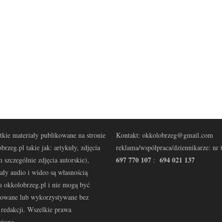
kie materiały publikowane na stronie
Kontakt: okkolobrzeg@gmail.com
brzeg.pl takie jak: artykuły, zdjęcia
reklama/współpraca/dziennikarze: nr t
697 770 107
694 021 137
 szczególnie zdjęcia autorskie),
:
ały audio i wideo są własnością
u okkolobrzeg.pl i nie mogą być
kowane lub wykorzystywane bez
redakcji. Wszelkie prawa
eżone.