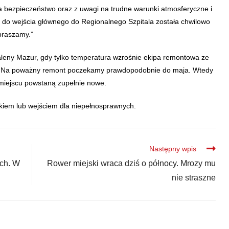
a bezpieczeństwo oraz z uwagi na trudne warunki atmosferyczne i
 do wejścia głównego do Regionalnego Szpitala została chwilowo
praszamy.”
daleny Mazur, gdy tylko temperatura wzrośnie ekipa remontowa ze
w. Na poważny remont poczekamy prawdopodobnie do maja. Wtedy
miejscu powstaną zupełnie nowe.
ikiem lub wejściem dla niepełnosprawnych.
Następny wpis
ych. W
Rower miejski wraca dziś o północy. Mrozy mu
nie straszne