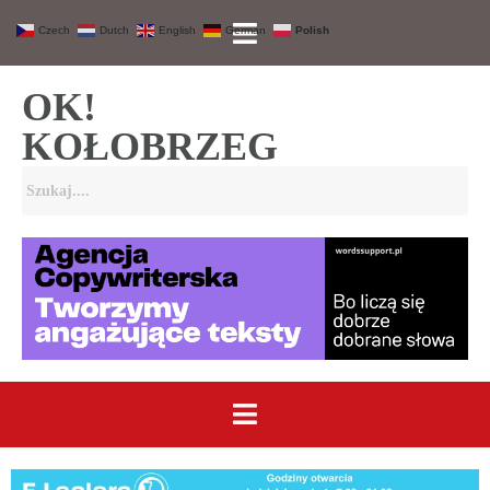
Czech
Dutch
English
German
Polish
OK!
KOŁOBRZEG