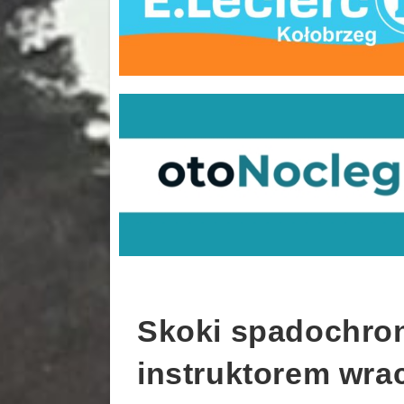
Skoki spadochro
instruktorem wra