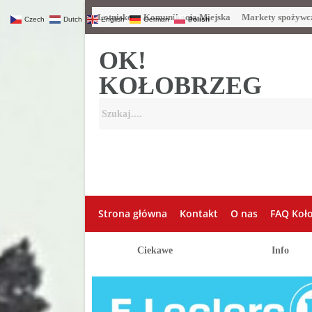
Lotnisko
Komunikacja Miejska
Markety spożywc
Czech
Dutch
English
German
Polish
OK!
KOŁOBRZEG
Strona główna
Kontakt
O nas
FAQ Koł
Ciekawe
Info