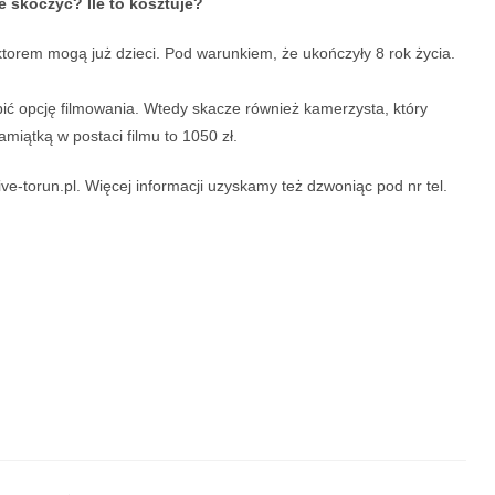
 skoczyć? Ile to kosztuje?
orem mogą już dzieci. Pod warunkiem, że ukończyły 8 rok życia.
ć opcję filmowania. Wtedy skacze również kamerzysta, który
miątką w postaci filmu to 1050 zł.
-torun.pl. Więcej informacji uzyskamy też dzwoniąc pod nr tel.