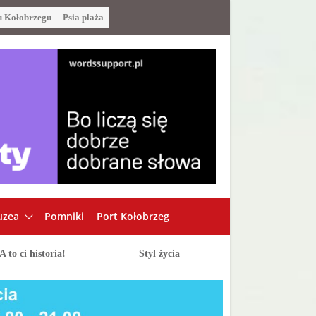
u Kołobrzegu
Psia plaża
zea
Pomniki
Port Kołobrzeg
A to ci historia!
Styl życia