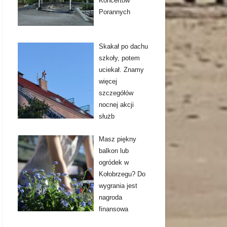
Koncertów
Porannych
Skakał po dachu
szkoły, potem
uciekał. Znamy
więcej
szczegółów
nocnej akcji
służb
Masz piękny
balkon lub
ogródek w
Kołobrzegu? Do
wygrania jest
nagroda
finansowa