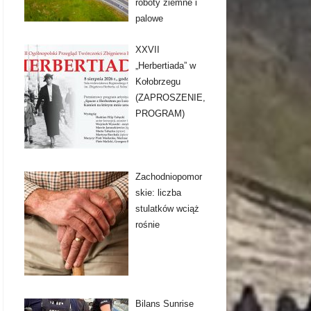
roboty ziemne i
palowe
XXVII
„Herbertiada” w
Kołobrzegu
(ZAPROSZENIE,
PROGRAM)
Zachodniopomor
skie: liczba
stulatków wciąż
rośnie
Bilans Sunrise