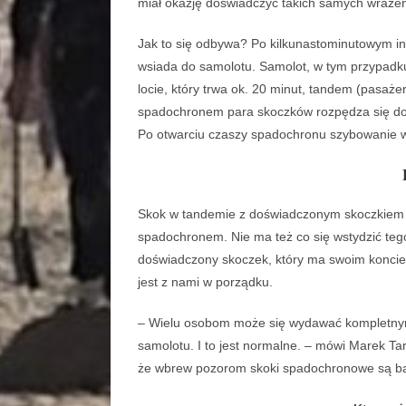
miał okazję doświadczyć takich samych wraże
Jak to się odbywa? Po kilkunastominutowym in
wsiada do samolotu. Samolot, w tym przypadku 
locie, który trwa ok. 20 minut, tandem (pasaże
spadochronem para skoczków rozpędza się do 
Po otwarciu czaszy spadochronu szybowanie w 
Skok w tandemie z doświadczonym skoczkiem j
spadochronem. Nie ma też co się wstydzić teg
doświadczony skoczek, który ma swoim koncie ju
jest z nami w porządku.
– Wielu osobom może się wydawać kompletny
samolotu. I to jest normalne. – mówi Marek Ta
że wbrew pozorom skoki spadochronowe są ba