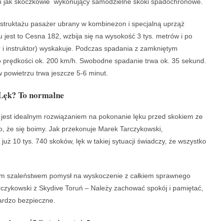
ń jak skoczkowie wykonujący samodzielne skoki spadochronowe.
struktażu pasażer ubrany w kombinezon i specjalną uprząż
jest to Cesna 182, wzbija się na wysokość 3 tys. metrów i po
r i instruktor) wyskakuje. Podczas spadania z zamkniętym
prędkości ok. 200 km/h. Swobodne spadanie trwa ok. 35 sekund.
powietrzu trwa jeszcze 5-6 minut.
Lęk? To normalne
est idealnym rozwiązaniem na pokonanie lęku przed skokiem ze
o, że się boimy. Jak przekonuje Marek Tarczykowski,
ż 10 tys. 740 skoków, lęk w takiej sytuacji świadczy, że wszystko
m szaleństwem pomysł na wyskoczenie z całkiem sprawnego
rczykowski z Skydive Toruń – Należy zachować spokój i pamiętać,
rdzo bezpieczne.