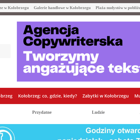
ze w Kołobrzegu
Galerie handlowe w Kołobrzegu
Plaża nudystów w pobliż
obrzeg
Kołobrzeg: co, gdzie, kiedy?
Zabytki w Kołobrzegu
Mu
Przydatne
Ludzie