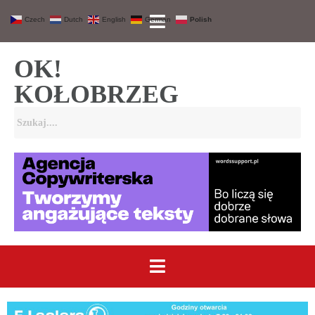
Czech
Dutch
English
German
Polish
OK!
KOŁOBRZEG