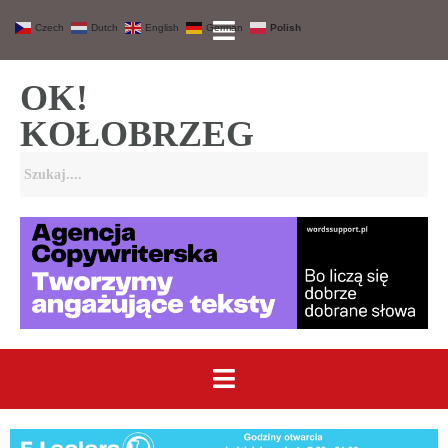
Czech
Dutch
English
German
Polish
OK!
KOŁOBRZEG