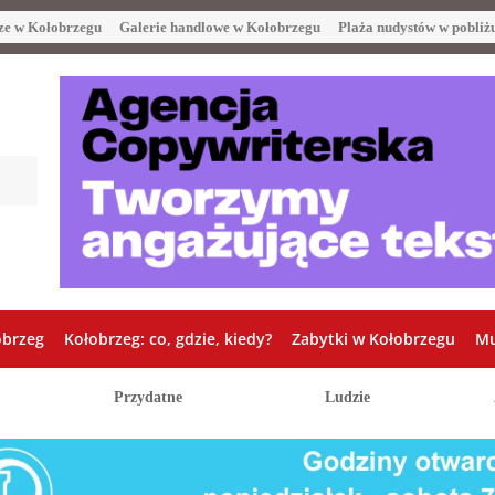
ze w Kołobrzegu
Galerie handlowe w Kołobrzegu
Plaża nudystów w pobliż
obrzeg
Kołobrzeg: co, gdzie, kiedy?
Zabytki w Kołobrzegu
Mu
Przydatne
Ludzie