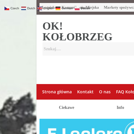
Lotnisko
Komunikacja Miejska
Markety spożywc
Czech
Dutch
English
German
Polish
OK!
KOŁOBRZEG
Strona główna
Kontakt
O nas
FAQ Koł
Ciekawe
Info