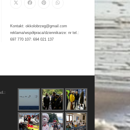
Kontakt: okkolobrzeg@gmail.com
reklama/współpraca/dziennikarze: nr tel.:
697 770 107: 694 021 137
el.: