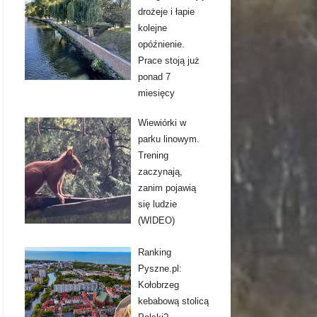
drożeje i łapie
kolejne
opóźnienie.
Prace stoją już
ponad 7
miesięcy
Wiewiórki w
parku linowym.
Trening
zaczynają,
zanim pojawią
się ludzie
(WIDEO)
Ranking
Pyszne.pl:
Kołobrzeg
kebabową stolicą