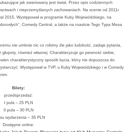
ukazujące jak zwariowany jest świat. Przez opis codziennych
ctwach i nieprzemyślanych zachowaniach. Na scenie od 2011r.
iwal 2015. Występował w programie Kuby Wojewódzkiego, na
dorosłych”, Comedy Central, a także na roastcie Tego Typa Mesa
óremu nie umknie nic co robimy źle jako ludzkość, zadaje pytania,
 z głupoty, również własnej. Charakteryzuje go pewność siebie,
pewien charakterystyczny sposób bycia, który nie dopuszcza do
 wystarczyć. Występował w TVP, u Kuby Wojewódzkiego i w Comedy
 nim.
Bilety:
przedsprzedaż:
I pula – 25 PLN
II pula – 30 PLN
niu wydarzenia – 35 PLN
Dostępne online:
alupka-Jakub-Poczety-Blazewicz-hype-art-Klub-Muzyczny-Centrala-