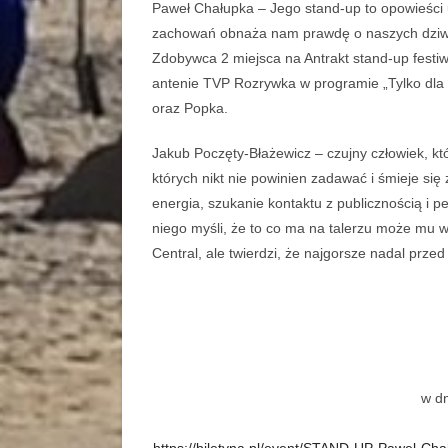
Paweł Chałupka – Jego stand-up to opowieści 
zachowań obnaża nam prawdę o naszych dziwa
Zdobywca 2 miejsca na Antrakt stand-up fest
antenie TVP Rozrywka w programie „Tylko dla 
oraz Popka.
Jakub Poczęty-Błażewicz – czujny człowiek, kt
których nikt nie powinien zadawać i śmieje się
energia, szukanie kontaktu z publicznością i 
niego myśli, że to co ma na talerzu może mu
Central, ale twierdzi, że najgorsze nadal przed
w d
https://biletyna.pl/event/STAND-UP-Pawel-Ch