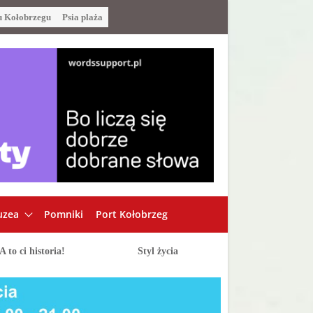
u Kołobrzegu
Psia plaża
zea
Pomniki
Port Kołobrzeg
A to ci historia!
Styl życia