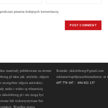
podczas pisania kolejnych komentarzy.
kie materiały publikowane na stronie
Kontakt: okkolobrzeg@gmail.com
brzeg.pl takie jak: artykuły, zdjęcia
reklama/współpraca/dziennikarze: nr t
697 770 107
694 021 137
 szczególnie zdjęcia autorskie),
:
ały audio i wideo są własnością
u okkolobrzeg.pl i nie mogą być
kowane lub wykorzystywane bez
redakcji. Wszelkie prawa