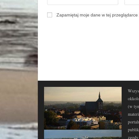
Zapamiętaj moje dane w tej przeglądarce 
Wszyst
okkolo
(w tym
materi
portal
publi
zgody 