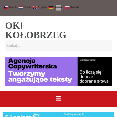
Czech
Dutch
English
German
Polish
OK!
KOŁOBRZEG