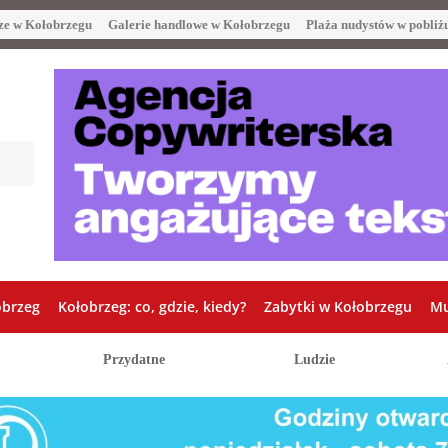
ze w Kołobrzegu
Galerie handlowe w Kołobrzegu
Plaża nudystów w pobliż
obrzeg
Kołobrzeg: co, gdzie, kiedy?
Zabytki w Kołobrzegu
Mu
Przydatne
Ludzie