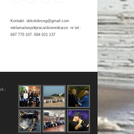
Kontakt: okkolobrzeg@gmail.com
reklama/współpraca/dziennikarze: nr tel.:
697 770 107: 694 021 137
el.: