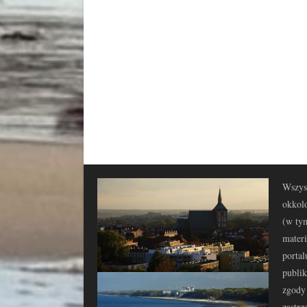
Wszyst
okkolo
(w tym
materi
portal
publi
zgody 
zastrz