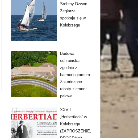
Srebrny Dzwon.
Żeglarze
spotkają się w
Kołobrzegu
Budowa
schroniska
zgodnie z
harmonogramem.
Zakończono
roboty ziemne i
palowe
XXVII
„Herbertiada” w
Kołobrzegu
(ZAPROSZENIE,