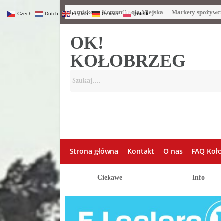
Lotnisko
Komunikacja Miejska
Markety spożywc
Czech
Dutch
English
German
Polish
OK!
KOŁOBRZEG
Strona główna
Kontakt
O nas
FAQ Koł
Ciekawe
Info