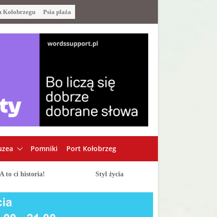
u Kołobrzegu
Psia plaża
zea
Pomniki
Port Kołobrzeg
A to ci historia!
Styl życia