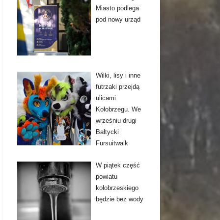
Miasto podlega
pod nowy urząd
Wilki, lisy i inne
futrzaki przejdą
ulicami
Kołobrzegu. We
wrześniu drugi
Bałtycki
Fursuitwalk
W piątek część
powiatu
kołobrzeskiego
będzie bez wody