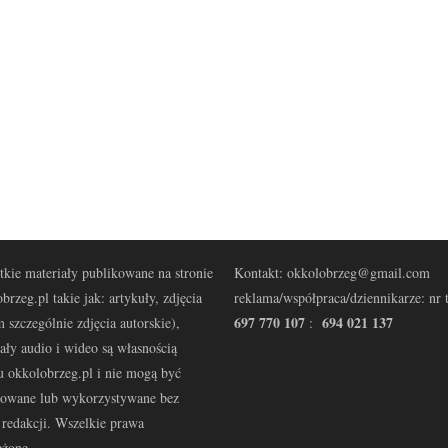
kie materiały publikowane na stronie
Kontakt: okkolobrzeg@gmail.com
brzeg.pl takie jak: artykuły, zdjęcia
reklama/współpraca/dziennikarze: nr t
697 770 107
694 021 137
 szczególnie zdjęcia autorskie),
:
ały audio i wideo są własnością
u okkolobrzeg.pl i nie mogą być
kowane lub wykorzystywane bez
redakcji. Wszelkie prawa
eżone.