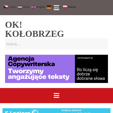
Czech
Dutch
English
German
Polish
OK!
KOŁOBRZEG