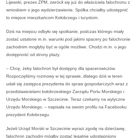
Lijewski, prezes ZPM, zwrócił się już do właściciela falochronu z
wnioskiem o jego wydzierżawienie. Spółka chciałby udostępnić
to miejsce mieszkańcom Kołobrzegu i turystom.
Dziś na miejscu odbyło się spotkanie, podczas którego miały
zostać ustalone m.in. warunki pod jakimi spacery po falochronie
zachodnim mogłyby być w ogóle możliwe. Chodzi m.in. o jego
dostępność od strony plaży.
– Chcę, żeby falochron był dostępny dla spacerowiczów.
Rozpoczęliśmy rozmowy w tej sprawie, dlatego dziś w teren
udali się zastępca prezydenta do spraw gospodarczych wraz z
przedstawicielami kołobrzeskiego Zarządu Portu Morskiego i
Urzędu Morskiego w Szczecinie. Teraz czekamy na wytyczne
Urzędu Morskiego. – napisała na swoim profilu na Facebooku
prezydent Kołobrzegu.
Jeżeli Urząd Morski w Szczecinie wyrazi zgodę na dzierżawę,
falochron zachodni mógłby zostać legalnie udostępniony