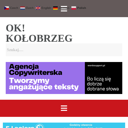
Czech
Dutch
English
German
Polish
OK!
KOŁOBRZEG