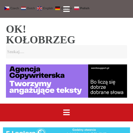
Czech
Dutch
English
German
Polish
OK!
KOŁOBRZEG