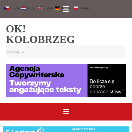
Czech
Dutch
English
German
Polish
OK!
KOŁOBRZEG