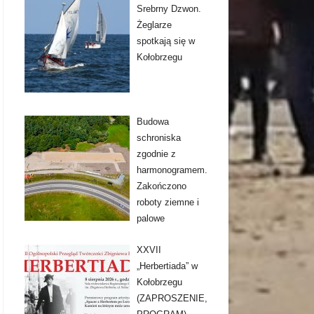
Srebrny Dzwon.
Żeglarze
spotkają się w
Kołobrzegu
Budowa
schroniska
zgodnie z
harmonogramem.
Zakończono
roboty ziemne i
palowe
XXVII
„Herbertiada” w
Kołobrzegu
(ZAPROSZENIE,