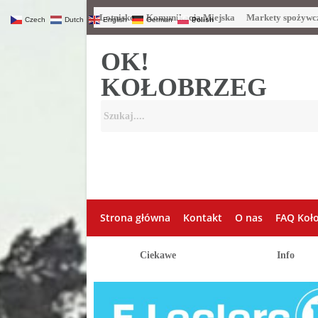
Lotnisko
Komunikacja Miejska
Markety spożywc
Czech
Dutch
English
German
Polish
OK!
KOŁOBRZEG
Strona główna
Kontakt
O nas
FAQ Koł
Ciekawe
Info