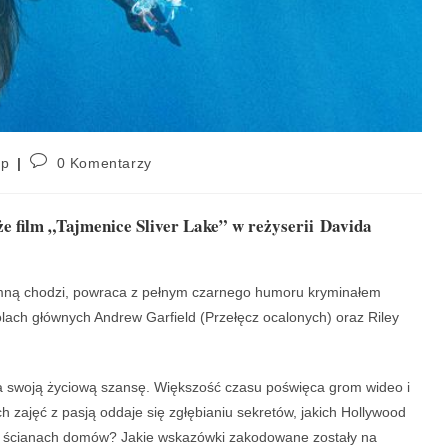
ap
0 Komentarzy
 film „Tajmenice Sliver Lake” w reżyserii Davida
a mną chodzi, powraca z pełnym czarnego humoru kryminałem
lach głównych Andrew Garfield (Przełęcz ocalonych) oraz Riley
a swoją życiową szansę. Większość czasu poświęca grom wideo i
h zajęć z pasją oddaje się zgłębianiu sekretów, jakich Hollywood
 na ścianach domów? Jakie wskazówki zakodowane zostały na