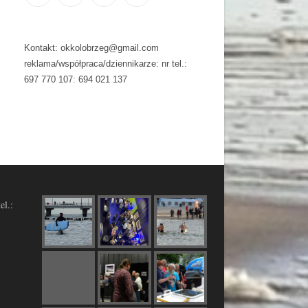
Kontakt: okkolobrzeg@gmail.com
reklama/współpraca/dziennikarze: nr tel.:
697 770 107: 694 021 137
el.: