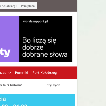
u Kołobrzegu
Psia plaża
zea
Pomniki
Port Kołobrzeg
A to ci historia!
Styl życia