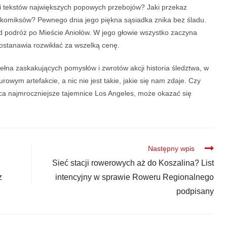
i tekstów największych popowych przebojów? Jaki przekaz
komiksów? Pewnego dnia jego piękna sąsiadka znika bez śladu.
 podróż po Mieście Aniołów. W jego głowie wszystko zaczyna
ostanawia rozwikłać za wszelką cenę.
ełna zaskakujących pomysłów i zwrotów akcji historia śledztwa, w
owym artefakcie, a nic nie jest takie, jakie się nam zdaje. Czy
jąca najmroczniejsze tajemnice Los Angeles, może okazać się
Następny wpis
Sieć stacji rowerowych aż do Koszalina? List
z
intencyjny w sprawie Roweru Regionalnego
podpisany