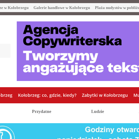
ze w Kołobrzegu
Galerie handlowe w Kołobrzegu
Plaża nudystów w pobliż
obrzeg
Kołobrzeg: co, gdzie, kiedy?
Zabytki w Kołobrzegu
Mu
Przydatne
Ludzie