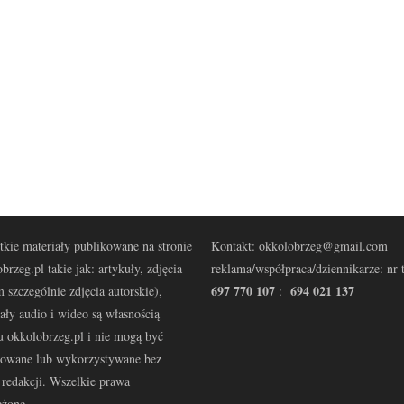
kie materiały publikowane na stronie
Kontakt: okkolobrzeg@gmail.com
brzeg.pl takie jak: artykuły, zdjęcia
reklama/współpraca/dziennikarze: nr t
697 770 107
694 021 137
 szczególnie zdjęcia autorskie),
:
ały audio i wideo są własnością
u okkolobrzeg.pl i nie mogą być
kowane lub wykorzystywane bez
redakcji. Wszelkie prawa
eżone.