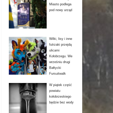
Miasto podlega
pod nowy urząd
Wilki, lisy i inne
futrzaki przejdą
ulicami
Kołobrzegu. We
wrześniu drugi
Bałtycki
Fursuitwalk
W piątek część
powiatu
kołobrzeskiego
będzie bez wody