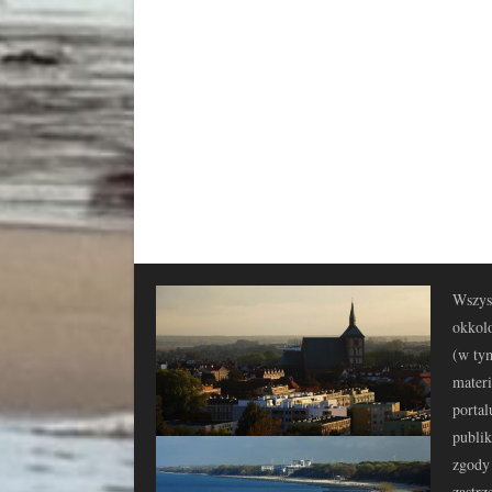
Wszyst
okkolo
(w tym
materi
portal
publi
zgody 
zastrz