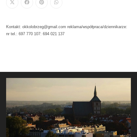
Kontakt: okkolobrzeg@gmail.com reklama/współpraca/dziennikarze:
nr tel.: 697 770 107: 694 021 137