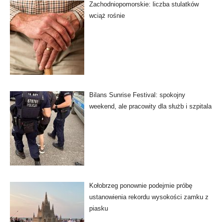
Zachodniopomorskie: liczba stulatków
wciąż rośnie
Bilans Sunrise Festival: spokojny
weekend, ale pracowity dla służb i szpitala
Kołobrzeg ponownie podejmie próbę
ustanowienia rekordu wysokości zamku z
piasku