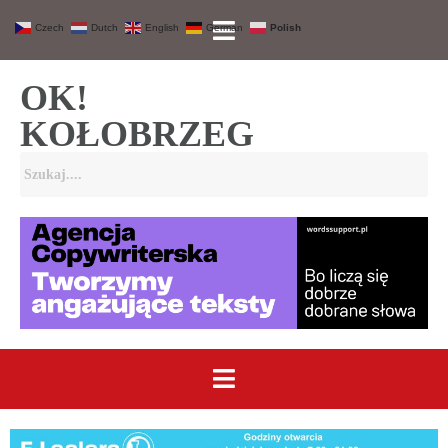
Czech
Dutch
English
German
Polish
OK!
KOŁOBRZEG