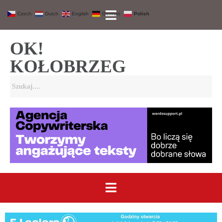
Czech
Dutch
English
German
Polish
OK!
KOŁOBRZEG