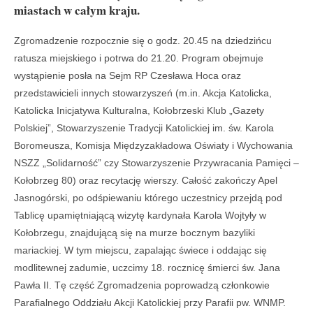
miastach w całym kraju.
Zgromadzenie rozpocznie się o godz. 20.45 na dziedzińcu
ratusza miejskiego i potrwa do 21.20. Program obejmuje
wystąpienie posła na Sejm RP Czesława Hoca oraz
przedstawicieli innych stowarzyszeń (m.in. Akcja Katolicka,
Katolicka Inicjatywa Kulturalna, Kołobrzeski Klub „Gazety
Polskiej”, Stowarzyszenie Tradycji Katolickiej im. św. Karola
Boromeusza, Komisja Międzyzakładowa Oświaty i Wychowania
NSZZ „Solidarność” czy Stowarzyszenie Przywracania Pamięci –
Kołobrzeg 80) oraz recytację wierszy. Całość zakończy Apel
Jasnogórski, po odśpiewaniu którego uczestnicy przejdą pod
Tablicę upamiętniającą wizytę kardynała Karola Wojtyły w
Kołobrzegu, znajdującą się na murze bocznym bazyliki
mariackiej. W tym miejscu, zapalając świece i oddając się
modlitewnej zadumie, uczcimy 18. rocznicę śmierci św. Jana
Pawła II. Tę część Zgromadzenia poprowadzą członkowie
Parafialnego Oddziału Akcji Katolickiej przy Parafii pw. WNMP.