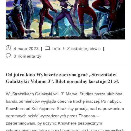
4 maja 2023
Info
/
Z ostatniej chwili
0 Komentarzy
Od jutro kino Wybrzeże zaczyna grać „Strażników
Galaktyki: Volume 3”. Bilet normalny kosztuje 21 zł.
W „Strażnikach Galaktyki vol. 3” Marvel Studios nasza ulubiona
banda odmieńców wygląda obecnie trochę inaczej. Po nabyciu
Knowhere od Kolekcjonera Strażnicy pracują nad naprawieniem
ogromnych szkód wyrządzonych przez Thanosa –
zdeterminowani, by uczynić Knowhere bezpiecznym
schronieniem nie tylko dla nich samych, ale także dla wszystkich