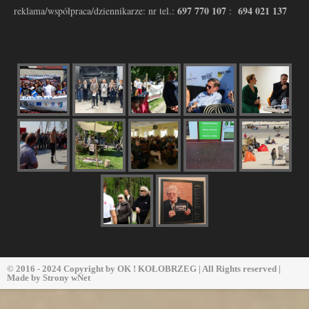
697 770 107
694 021 137
reklama/współpraca/dziennikarze: nr tel.:
:
© 2016 - 2024 Copyright by
OK ! KOŁOBRZEG
| All Rights reserved |
Made by
Strony wNet