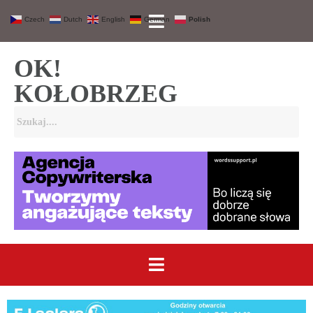
Czech
Dutch
English
German
Polish
OK!
KOŁOBRZEG