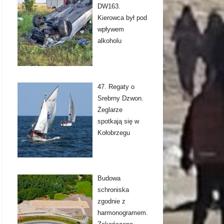
DW163.
Kierowca był pod
wpływem
alkoholu
47. Regaty o
Srebrny Dzwon.
Żeglarze
spotkają się w
Kołobrzegu
Budowa
schroniska
zgodnie z
harmonogramem.