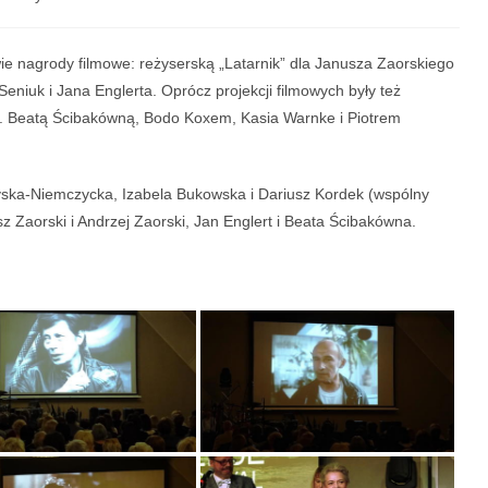
e nagrody filmowe: reżyserską „Latarnik” dla Janusza Zaorskiego
Seniuk i Jana Englerta. Oprócz projekcji filmowych były też
n. Beatą Ścibakówną, Bodo Koxem, Kasia Warnke i Piotrem
yska-Niemczycka, Izabela Bukowska i Dariusz Kordek (wspólny
z Zaorski i Andrzej Zaorski, Jan Englert i Beata Ścibakówna.