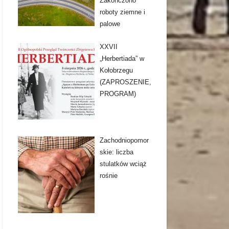
Zakończono
roboty ziemne i
palowe
XXVII
„Herbertiada” w
Kołobrzegu
(ZAPROSZENIE,
PROGRAM)
Zachodniopomor
skie: liczba
stulatków wciąż
rośnie