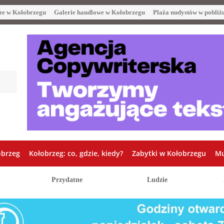
ze w Kołobrzegu
Galerie handlowe w Kołobrzegu
Plaża nudystów w pobliż
obrzeg
Kołobrzeg: co, gdzie, kiedy?
Zabytki w Kołobrzegu
Mu
Przydatne
Ludzie