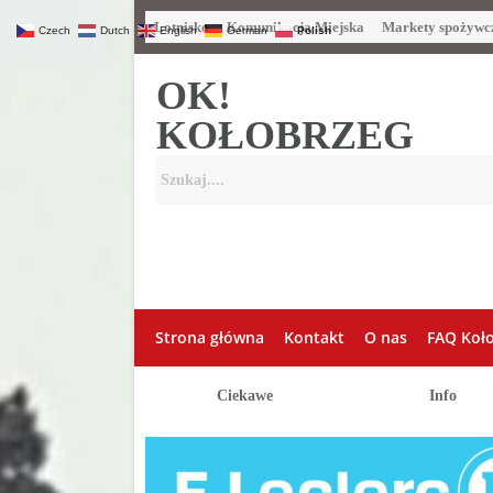
Lotnisko
Komunikacja Miejska
Markety spożywc
Czech
Dutch
English
German
Polish
OK!
KOŁOBRZEG
Strona główna
Kontakt
O nas
FAQ Koł
Ciekawe
Info