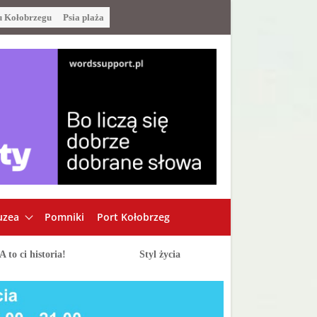
u Kołobrzegu
Psia plaża
zea
Pomniki
Port Kołobrzeg
A to ci historia!
Styl życia