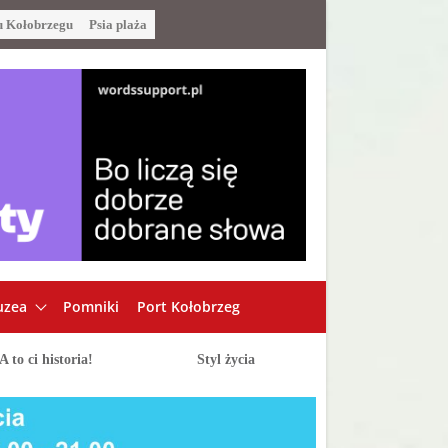
u Kołobrzegu
Psia plaża
zea
Pomniki
Port Kołobrzeg
A to ci historia!
Styl życia