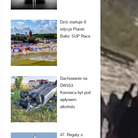
Dziś startuje 9.
edycja Planet
Baltic SUP Race
Dachowanie na
DW163.
Kierowca był pod
wpływem
alkoholu
47. Regaty o