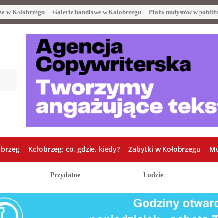
ze w Kołobrzegu
Galerie handlowe w Kołobrzegu
Plaża nudystów w pobliż
obrzeg
Kołobrzeg: co, gdzie, kiedy?
Zabytki w Kołobrzegu
Mu
Przydatne
Ludzie