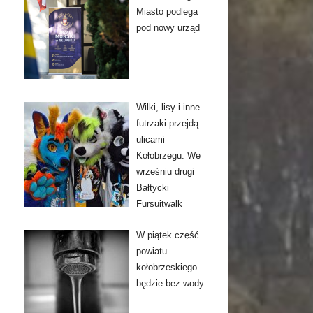
Miasto podlega
pod nowy urząd
Wilki, lisy i inne
futrzaki przejdą
ulicami
Kołobrzegu. We
wrześniu drugi
Bałtycki
Fursuitwalk
W piątek część
powiatu
kołobrzeskiego
będzie bez wody