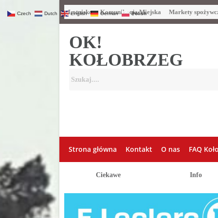
Lotnisko
Komunikacja Miejska
Markety spożywc
Czech
Dutch
English
German
Polish
OK!
KOŁOBRZEG
Strona główna
Kontakt
O nas
FAQ Koł
Ciekawe
Info