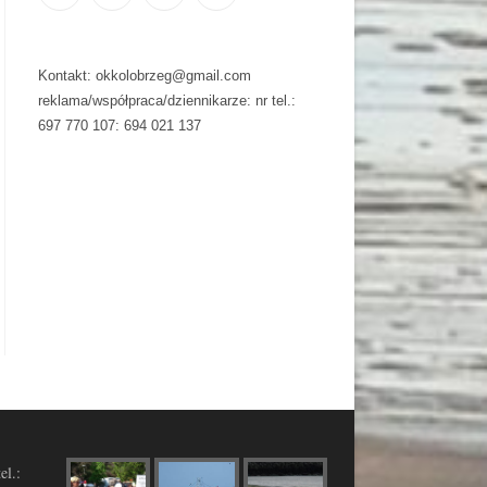
Kontakt: okkolobrzeg@gmail.com
reklama/współpraca/dziennikarze: nr tel.:
697 770 107: 694 021 137
el.: