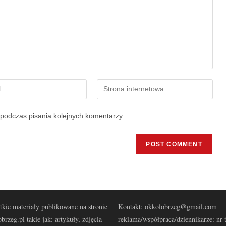
podczas pisania kolejnych komentarzy.
kie materiały publikowane na stronie
Kontakt: okkolobrzeg@gmail.com
brzeg.pl takie jak: artykuły, zdjęcia
reklama/współpraca/dziennikarze: nr t