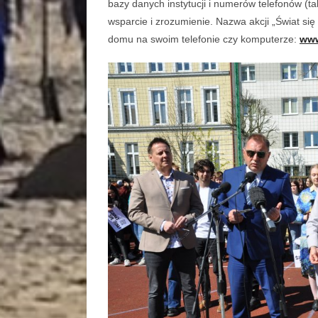
bazy danych instytucji i numerów telefonów (t
wsparcie i zrozumienie. Nazwa akcji „Świat się
domu na swoim telefonie czy komputerze:
www