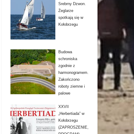
Srebrny Dzwon.
Żeglarze
spotkają się w
Kołobrzegu
Budowa
schroniska
zgodnie z
harmonogramem.
Zakończono
roboty ziemne i
palowe
XXVII
„Herbertiada” w
Kołobrzegu
(ZAPROSZENIE,