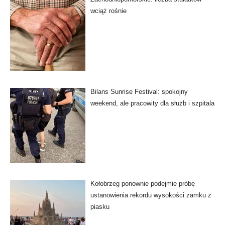
wciąż rośnie
Bilans Sunrise Festival: spokojny
weekend, ale pracowity dla służb i szpitala
Kołobrzeg ponownie podejmie próbę
ustanowienia rekordu wysokości zamku z
piasku