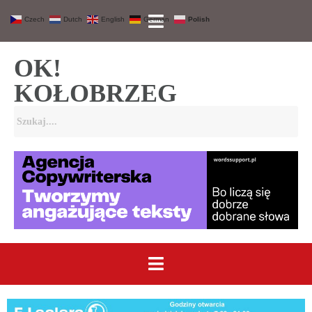
Czech
Dutch
English
German
Polish
OK!
KOŁOBRZEG