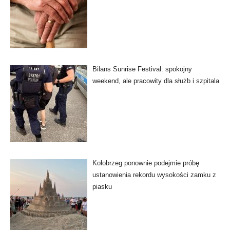
Bilans Sunrise Festival: spokojny
weekend, ale pracowity dla służb i szpitala
Kołobrzeg ponownie podejmie próbę
ustanowienia rekordu wysokości zamku z
piasku