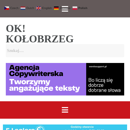
Czech
Dutch
English
German
Polish
OK!
KOŁOBRZEG