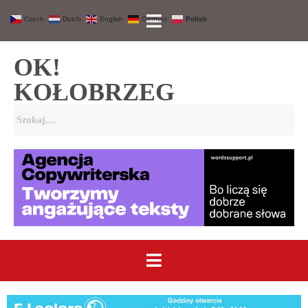
Czech
Dutch
English
German
Polish
OK!
KOŁOBRZEG