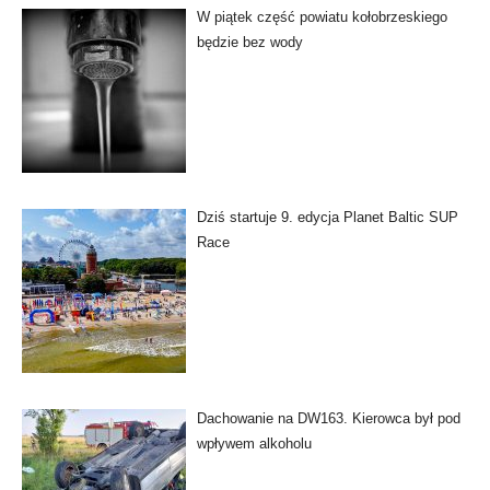
W piątek część powiatu kołobrzeskiego
będzie bez wody
Dziś startuje 9. edycja Planet Baltic SUP
Race
Dachowanie na DW163. Kierowca był pod
wpływem alkoholu