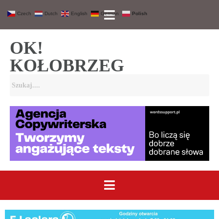
Czech
Dutch
English
German
Polish
OK!
KOŁOBRZEG