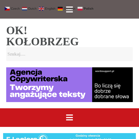
Czech
Dutch
English
German
Polish
OK!
KOŁOBRZEG